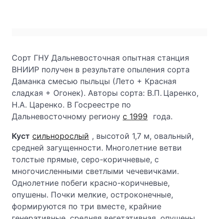
Сорт ГНУ Дальневосточная опытная станция
ВНИИР получен в результате опыления сорта
Даманка смесью пыльцы (Лето + Красная
сладкая + Огонек). Авторы сорта: В.П. Царенко,
Н.А. Царенко. В Госреестре по
Дальневосточному региону
с 1999
года.
Куст
сильнорослый
, высотой 1,7 м, овальный,
средней загущенности. Многолетние ветви
толстые прямые, серо-коричневые, с
многочисленными светлыми чечевичками.
Однолетние побеги красно-коричневые,
опушены. Почки мелкие, остроконечные,
формируются по три вместе, крайние
генеративные, средняя вегетативная, опушены,