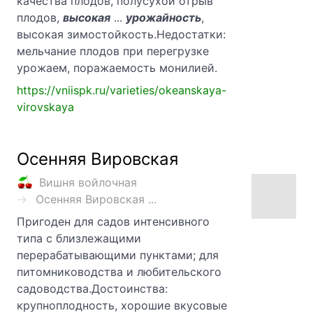
качества плодов, полусухой отрыв
плодов,
высокая
...
урожайность
,
высокая зимостойкость.Недостатки:
мельчание плодов при перегрузке
урожаем, поражаемость монилией.
https://vniispk.ru/varieties/okeanskaya-
virovskaya
Осенняя Вировская
Вишня войлочная
Осенняя Вировская ...
Пригоден для садов интенсивного
типа с близлежащими
перерабатывающими пунктами; для
питомниководства и любительского
садоводства.Достоинства:
крупноплодность, хорошие вкусовые