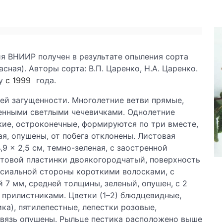
я ВНИИР получен в результате опыления сорта
ная). Авторы сорта: В.П. Царенко, Н.А. Царенко.
ну
с 1999
года.
ней загущенности. Многолетние ветви прямые,
ленными светлыми чечевичками. Однолетние
кие, остроконечные, формируются по три вместе,
ая, опушены, от побега отклонены. Листовая
9 × 2,5 см, темно-зеленая, с заостренной
товой пластинки двоякогородчатый, поверхность
ксиальной стороны короткими волосками, с
 7 мм, средней толщины, зеленый, опушен, с 2
прилистниками. Цветки (1–2) блюдцевидные,
ка), пятилепестные, лепестки розовые,
авязь опушены. Рыльце пестика расположено выше