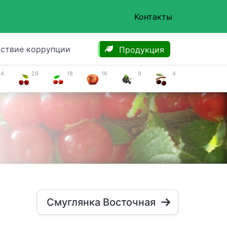
Контакты
ствие коррупции
Продукция
34
29
18
16
9
4
Смуглянка Восточная