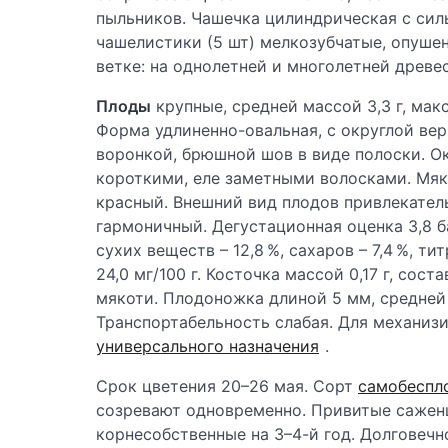
пыльников. Чашечка цилиндрическая с сил
чашелистики (5 шт) мелкозубчатые, опуше
ветке: на однолетней и многолетней древе
Плоды
крупные, средней массой 3,3 г, макс
Форма удлиненно-овальная, с округлой ве
воронкой, брюшной шов в виде полоски. О
короткими, еле заметными волосками. Мяко
красный. Внешний вид плодов привлекатель
гармоничный. Дегустационная оценка 3,8 
сухих веществ – 12,8 %, сахаров – 7,4 %, т
24,0 мг/100 г. Косточка массой 0,17 г, сост
мякоти. Плодоножка длиной 5 мм, средней
Транспортабельность слабая. Для механиз
универсального назначения
.
Срок цветения 20–26 мая. Сорт
самобеспл
созревают одновременно. Привитые саженц
корнесобственные на 3–4-й год. Долговечн