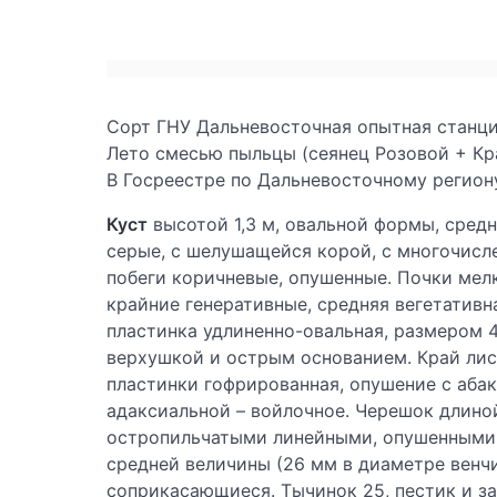
Сорт ГНУ Дальневосточная опытная станци
Лето смесью пыльцы (сеянец Розовой + Крас
В Госреестре по Дальневосточному регио
Куст
высотой 1,3 м, овальной формы, сред
серые, с шелушащейся корой, с многочис
побеги коричневые, опушенные. Почки мел
крайние генеративные, средняя вегетативн
пластинка удлиненно-овальная, размером 4,
верхушкой и острым основанием. Край лис
пластинки гофрированная, опушение с аба
адаксиальной – войлочное. Черешок длиной
остропильчатыми линейными, опушенными 
средней величины (26 мм в диаметре венчи
соприкасающиеся. Тычинок 25, пестик и з