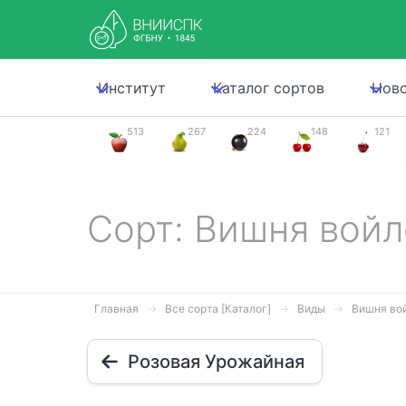
Институт
Каталог сортов
Нов
513
267
224
148
121
Сорт: Вишня вой
Главная
Все сорта [Каталог]
Виды
Вишня во
Розовая Урожайная