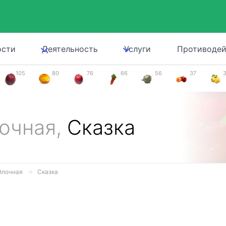
ости
Деятельность
Услуги
Противодей
105
80
76
66
56
37
лочная,
Сказка
йлочная
Сказка