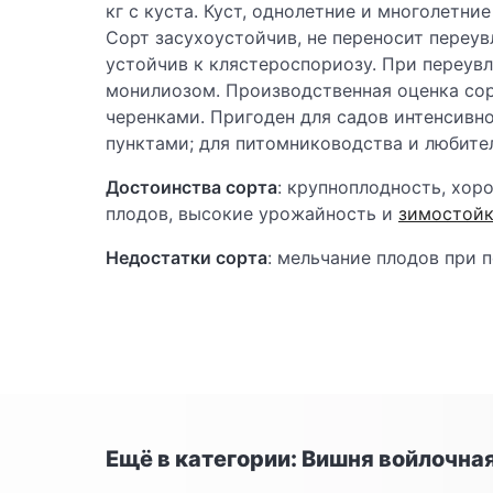
кг с куста. Куст, однолетние и многолетн
Сорт засухоустойчив, не переносит переув
устойчив к клястероспориозу. При переув
монилиозом. Производственная оценка со
черенками. Пригоден для садов интенсив
пунктами; для питомниководства и любите
Достоинства сорта
: крупноплодность, хор
плодов, высокие урожайность и
зимостойк
Недостатки сорта
: мельчание плодов при 
Ещё в категории: Вишня войлочна