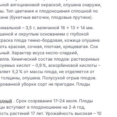
ьной антоциановой окраской, опушена снаружи,
ны. Тип цветения и плодоношения сплошной по
сине (букетные веточки, плодовые прутики).
имальной – 3,5 г, величиной 16 × 13 × 14 мм.
ршиной и округлым основанием с глубокой
краска плода темно-бордовая, кожица опушена
ть красная, сочная, плотная, хрящеватая. Сок
ный. Характер вкуса кисло-сладкий,
балла. Химический состав плодов: растворимых
итруемых кислот – 0,9 %, аскорбиновой кислоты –
авляет 5,2 % от массы плода, не отделяется от
 толщины, опушена. Полусухой отрыв плодов.
ированной уборки сорт не пригоден. Плоды
одный
. Срок созревания 17–24 июля. Плоды
ы вступают в плодоношение на 2-й год,
ость растений 17 лет. Урожайность высокая – 10