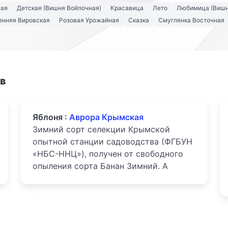
ная
Детская (Вишня Войлочная)
Красавица
Лето
Любимица (Вишн
енняя Вировская
Розовая Урожайная
Сказка
Смуглянка Восточная
ов
Яблоня :
Аврора Крымская
Зимний сорт селекции Крымской
опытной станции садоводства (ФГБУН
«НБС-ННЦ»), получен от свободного
опыления сорта Банан Зимний. А