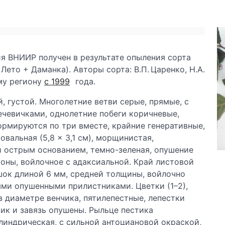
я ВНИИР получен в результате опыления сорта
ето + Даманка). Авторы сорта: В.П. Царенко, Н.А.
му региону
с 1999
года.
, густой. Многолетние ветви серые, прямые, с
чевичками, однолетние побеги коричневые,
ормируются по три вместе, крайние генеративные,
овальная (5,8 × 3,1 см), морщинистая,
и острым основанием, темно-зеленая, опушение
оны, войлочное с адаксиальной. Край листовой
ок длиной 6 мм, средней толщины, войлочно
ми опушенными прилистниками. Цветки (1–2),
 диаметре венчика, пятилепестные, лепестки
ик и завязь опушены. Рыльце пестика
индрическая, с сильной антоциановой окраской,