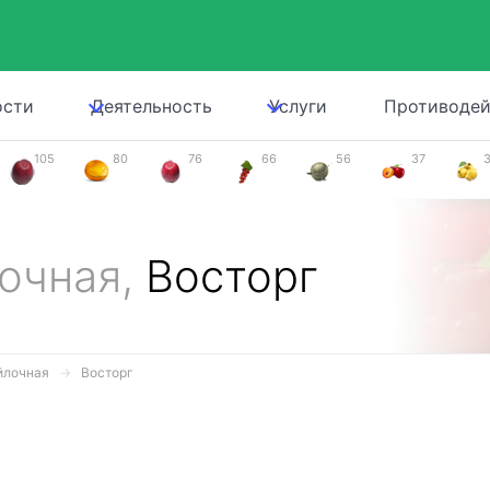
ости
Деятельность
Услуги
Противодей
105
80
76
66
56
37
лочная,
Восторг
йлочная
Восторг