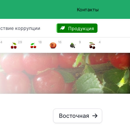
Контакты
ствие коррупции
Продукция
34
29
18
16
9
4
Восточная