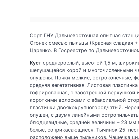
Сорт ГНУ Дальневосточная опытная станци
Огонек смесью пыльцы (Красная сладкая + Л
Царенко. В Госреестре по Дальневосточно
Куст
среднерослый, высотой 1,5 м, широкий
шелушащейся корой и многочисленными че
опушены. Почки мелкие, остроконечные, ф
средняя вегетативная. Листовая пластинка 
гофрированная, с заостренной верхушкой 
короткими волосками с абаксиальной стор
пластинки двоякокрупногородчатый. Череш
опушен, с двумя линейными остропильчаты
блюдцевидные, средней величины – 23 мм в
белые, соприкасающиеся. Тычинок 25, пест
расположено выше пыльников. Чашечка цил