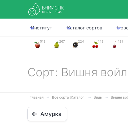
Институт
Каталог сортов
Нов
513
267
224
148
121
Сорт: Вишня вой
Главная
Все сорта [Каталог]
Виды
Вишня во
Амурка