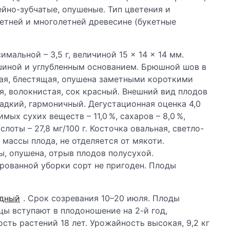
ейно-зубчатые, опушеные. Тип цветения и
етней и многолетней древесине (букетные
имальной – 3,5 г, величиной 15 × 14 × 14 мм.
шиной и углубленным основанием. Брюшной шов в
ая, блестящая, опушена заметными короткими
ая, волокнистая, сок красный. Внешний вид плодов
адкий, гармоничный. Дегустационная оценка 4,0
мых сухих веществ – 11,0 %, сахаров – 8,0 %,
лоты – 27,8 мг/100 г. Косточка овальная, светло-
т массы плода, не отделяется от мякоти.
, опушена, отрыв плодов полусухой.
рованной уборки сорт не пригоден. Плоды
одный
. Срок созревания 10–20 июля. Плоды
ы вступают в плодоношение на 2-й год,
сть растений 18 лет. Урожайность высокая, 9,2 кг