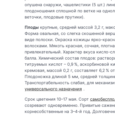
опушена снаружи, чашелистики (5 шт.) лин
плодоношения сплошной по ветке на однол
веточки, плодовые прутики).
Плоды
крупные, средней массой 3,2 г, макс
Форма овальная, со слегка скошенной вер
виде полоски. Окраска кожицы ярко-красн
волосками. Мякоть красная, сочная, плотн
привлекательный. Характер вкуса кисло-сл
балла. Химический состав плодов: раствори
титруемых кислот – 0,9 %, аскорбиновой кис
кремовая, массой 0,2 г, составляет 6,2 % о
Плодоножка длиной 5 мм, средней толщины
Транспортабельность слабая, для механизи
универсального назначения
.
Срок цветения 10–17 мая. Сорт
самобеспл
созревают одновременно. Привитые саженц
корнесобственные на 3–4-й год. Долговечно