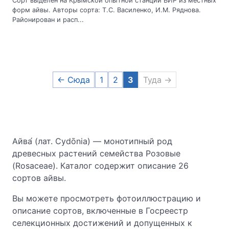
Сорт выделен на Крымской опытной станции ВИР из местных
форм айвы. Авторы сорта: Т.С. Василенко, И.М. Ряднова.
Районирован и расп...
← Сюда
1
2
3
Туда →
Айва́ (лат. Cydōnia) — монотипный род
древесных растений семейства Розовые
(Rosaceae). Каталог содержит описание 26
сортов айвы.
Вы можете просмотреть фотоиллюстрацию и
описание сортов, включенные в Госреестр
селекционных достижений и допущенных к