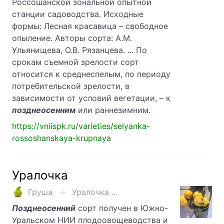
Россошанской зональной опытной
станции садоводства. Исходные
формы: Лесная красавица – свободное
опыление. Авторы сорта: А.М.
Ульянищева, О.В. Рязанцева. ... По
срокам съемной зрелости сорт
относится к среднеспелым, по периоду
потребительской зрелости, в
зависимости от условий вегетации, – к
позднеосенним
или раннезимним.
https://vniispk.ru/varieties/selyanka-
rossoshanskaya-krupnaya
Уралочка
Груша
Уралочка ...
Позднеосенний
сорт получен в Южно-
Уральском НИИ плодоовощеводства и