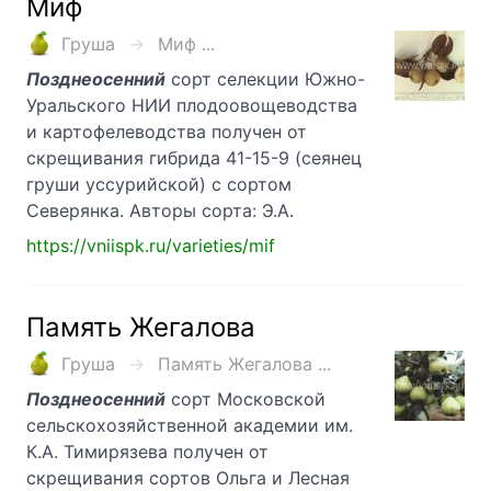
Миф
Груша
Миф ...
Позднеосенний
сорт селекции Южно-
Уральского НИИ плодоовощеводства
и картофелеводства получен от
скрещивания гибрида 41-15-9 (сеянец
груши уссурийской) с сортом
Северянка. Авторы сорта: Э.А.
https://vniispk.ru/varieties/mif
Память Жегалова
Груша
Память Жегалова ...
Позднеосенний
сорт Московской
сельскохозяйственной академии им.
К.А. Тимирязева получен от
скрещивания сортов Ольга и Лесная