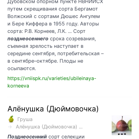
Дубовском опорном пункте НВНИИСХ
путем скрещивания сорта Бергамот
Волжский с сортами Дюшес Ангулем
и Бере Киффера в 1955 году. Авторы
сорта: Р.В. Корнеев, Л.К. ... Сорт
позднеосеннего
срока созревания,
съемная зрелость наступает в
середине сентября, потребительская –
в сентябре–октябре. Плоды не
осыпаются.
https://vniispk.ru/varieties/ubileinaya-
korneeva
Алёнушка (Дюймовочка)
Груша
Алёнушка (Дюймовочка) ...
Позднеосенний
сорт селекции