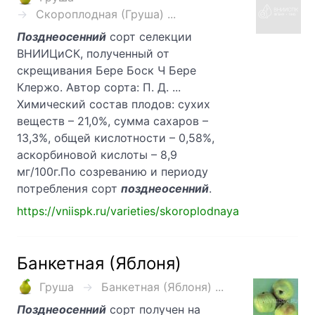
Скороплодная (Груша) ...
Позднеосенний
сорт селекции
ВНИИЦиСК, полученный от
скрещивания Бере Боск Ч Бере
Клержо. Автор сорта: П. Д. ...
Химический состав плодов: сухих
веществ – 21,0%, сумма сахаров –
13,3%, общей кислотности – 0,58%,
аскорбиновой кислоты – 8,9
мг/100г.По созреванию и периоду
потребления сорт
позднеосенний
.
https://vniispk.ru/varieties/skoroplodnaya
Банкетная (Яблоня)
Груша
Банкетная (Яблоня) ...
Позднеосенний
сорт получен на