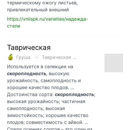
термическому ожогу листьев,
привлекательный внешний
https://vniispk.ru/varieties/надежда-
степи
Таврическая
Груша
Таврическая ...
Используется в селекции на
скороплодность
, высокую
урожайность, самоплодность и
хорошее качество плодов. ...
Достоинства сорта:
скороплодность
;
высокая урожайность; частичная
самоплодность; высокая
зимостойкость; хорошее качество
плодов; совместимость с айвой. ...
Среди осенних сортов – это один из