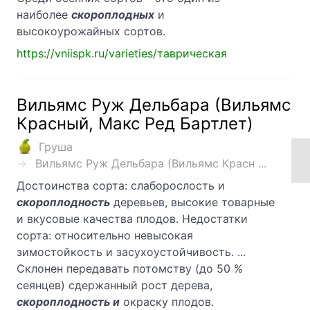
наиболее
скороплодных
и
высокоурожайных сортов.
https://vniispk.ru/varieties/таврическая
Вильямс Руж Дельбара (Вильямс
Красный, Макс Ред Бартлет)
Груша
Вильямс Руж Дельбара (Вильямс Красн ...
Достоинства сорта: слаборослость и
скороплодность
деревьев, высокие товарные
и вкусовые качества плодов. Недостатки
сорта: относительно невысокая
зимостойкость и засухоустойчивость. ...
Склонен передавать потомству (до 50 %
сеянцев) сдержанный рост дерева,
скороплодность и
окраску плодов.