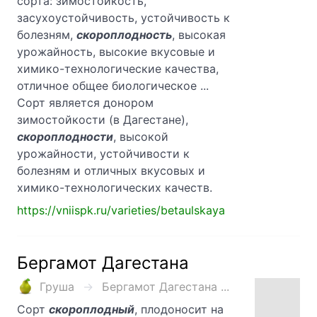
сорта: зимостойкость,
засухоустойчивость, устой­чивость к
болезням,
скороплодность
, высокая
урожайность, высокие вкусо­вые и
химико-технологические качества,
отличное общее биологическое ...
Сорт является донором
зимостойкости (в Дагестане),
скороплодности
, высокой
урожайности, устойчивости к
болезням и отличных вкусо­вых и
химико-технологических качеств.
https://vniispk.ru/varieties/betaulskaya
Бергамот Дагестана
Груша
Бергамот Дагестана ...
Сорт
скороплодный
, плодоносит на