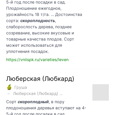
5-й год после посадки в сад.
Плодоношение ежегодное,
урожайность 18 т/га. ... Достоинства
сорта:
скороплодность
,
слаборослость дерева, позднее
созревание, высокие вкусовые и
товарные качества плодов. Сорт
может использоваться для
уплотнения посадок.
https://vniispk.ru/varieties/leven
Люберская (Любкард)
Груша
Люберская (Любкард) ...
Сорт
скороплодный
, в пору
плодоношения деревья вступают на 4-
5-й год после посадки в сад.