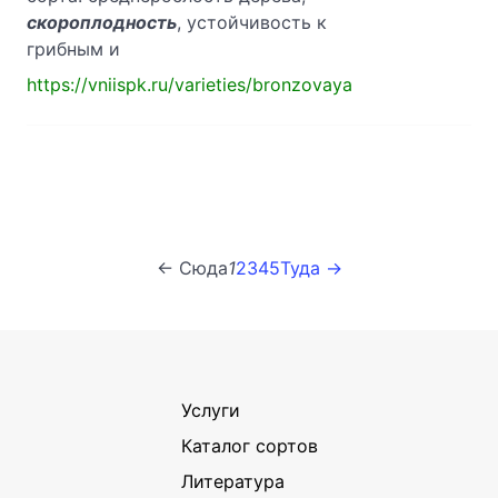
скороплодность
, устойчивость к
грибным и
https://vniispk.ru/varieties/bronzovaya
← Сюда
1
2
3
4
5
Туда →
Услуги
Каталог сортов
Литература