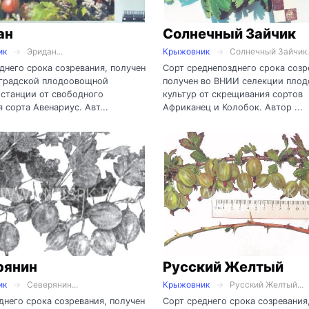
ан
Солнечный Зайчик
ик
Эридан...
Крыжовник
Солнечный Зайчик..
днего срока созревания, получен
Сорт среднепозднего срока созр
нградской плодоовощной
получен во ВНИИ селекции пло
станции от свободного
культур от скрещивания сортов
 сорта Авенариус. Авт...
Африканец и Колобок. Автор ...
рянин
Русский Желтый
ик
Северянин...
Крыжовник
Русский Желтый...
днего срока созревания, получен
Сорт среднего срока созревания