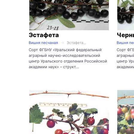
Эстафета
Черн
Вишня песчаная
Эстафета...
Вишня пе
Сорт ФГБНУ «Уральский федеральный
Сорт ФГ
аграрный научно-исследовательский
аграрный
центр Уральского отделения Российской
центр Ур
академии наук» – структ...
академии