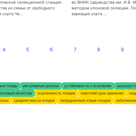
ловской селекционной станции
во ВНИИ садоводства им. И.В. 
тва из семьи от свободного
методом клоновой селекции. По
 сорта Че...
вариация сорта ...
4
5
6
7
8
9
ные плоды
регулярные урожаи
устойчивость к осыпанию
засухоуст
кусовые качества
осыпаемость плодов
короткий срок хранения
нед
кроны
средняя масса плодов
затрудненный отрыв плодов
заболевае