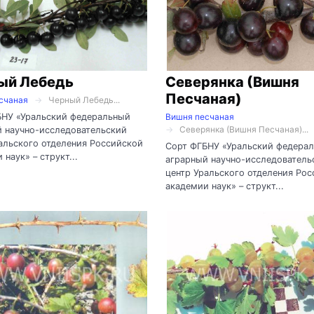
ый Лебедь
Северянка (Вишня
Песчаная)
счаная
Черный Лебедь...
БНУ «Уральский федеральный
Вишня песчаная
Северянка (Вишня Песчаная)...
 научно-исследовательский
альского отделения Российской
Сорт ФГБНУ «Уральский федера
 наук» – структ...
аграрный научно-исследователь
центр Уральского отделения Ро
академии наук» – структ...