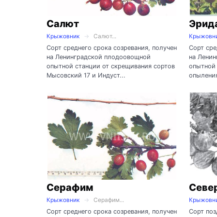
Салют
Эрид
Крыжовник
Салют...
Крыжовн
Сорт среднего срока созревания, получен
Сорт сре
на Ленинградской плодоовощной
на Лени
опытной станции от скрещивания сортов
опытной 
Мысовский 17 и Индуст...
опыления
Серафим
Севе
Крыжовник
Серафим...
Крыжовн
Сорт среднего срока созревания, получен
Сорт поз