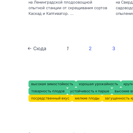
на Ленинградской плодоовощной
на Сверд
опытной станции от скрещивания сортов
садоводс
Каскад и Каптиватор. ...
опыления
← Сюда
1
2
3
высокая зимостойкость
хорошая урожайность
круп
товарность плодов
устойчивость к парше
высокие в
посредственный вкус
мелкие плоды
загущенность 