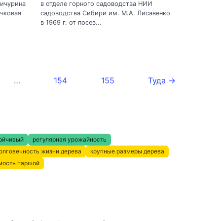
Мичурина
в отделе горного садоводства НИИ
чковая
садоводства Сибири им. М.А. Лисавенко
в 1969 г. от посев...
…
154
155
Туда →
ойчивый
регулярная урожайность
олговечность жизни дерева
крупные размеры дерева
мость паршой