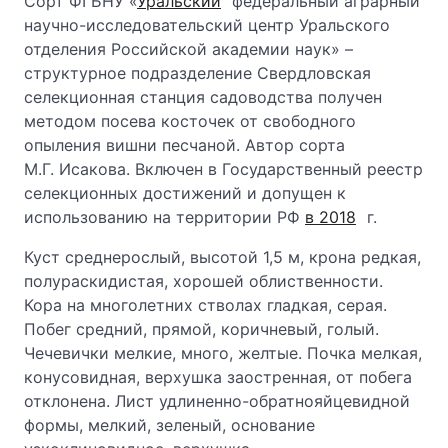
Сорт ФГБНУ «
Уральский
федеральный аграрный
научно-исследовательский центр Уральского
отделения Российской академии наук» –
структурное подразделение Свердловская
селекционная станция садоводства получен
методом посева косточек от свободного
опыления вишни песчаной. Автор сорта
М.Г. Исакова. Включен в Государственный реестр
селекционных достижений и допущен к
использованию на территории РФ
в 2018
г.
Куст среднерослый, высотой 1,5 м, крона редкая,
полураскидистая, хорошей облиственности.
Кора на многолетних стволах гладкая, серая.
Побег средний, прямой, коричневый, голый.
Чечевички мелкие, много, желтые. Почка мелкая,
конусовидная, верхушка заостренная, от побега
отклонена. Лист удлиненно-обратнояйцевидной
формы, мелкий, зеленый, основание