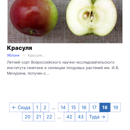
Красуля
Яблоня
Красуля...
Летний сорт Всероссийского научно-исследовательского
института генетики и селекции плодовых растений им. И.В.
Мичурина, получен о...
← Сюда
1
2
…
14
15
16
17
18
19
20
21
22
…
42
43
Туда →