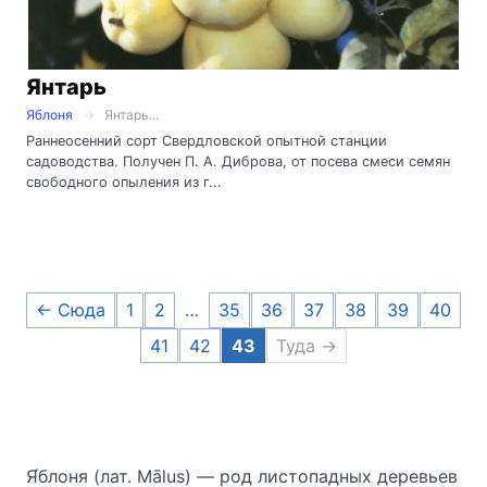
Янтарь
Яблоня
Янтарь...
Раннеосенний сорт Свердловской опытной станции
садоводства. Получен П. А. Диброва, от посева смеси семян
свободного опыления из г...
← Сюда
1
2
…
35
36
37
38
39
40
41
42
43
Туда →
Я́блоня (лат. Mālus) — род листопадных деревьев