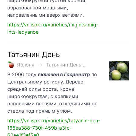
широкоокруглой густой кроной,
образованной мощными,
направленными вверх ветвями.
https://vniispk.ru/varieties/migints-mig-
ints-ledyanoe
Татьянин День
Яблоня
Татьянин День ...
В 2006 году
включен в Госреестр
по
Центральному региону. Дерево
средней силы роста. Крона
широкоокруглая, с крепкими
основными ветвями, отходящими от
ствола под прямым углом.
https://vniispk.ru/varieties/tatyanin-den-
165ea388-730f-459b-a3fc-
60ae1f3ef5a0