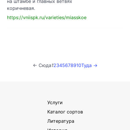
на штамбе и главных ветвях
коричневая.
https://vniispk.ru/varieties/miasskoe
← Сюда
1
2
3
4
5
6
7
8
9
10
Туда →
Услуги
Каталог сортов
Литература