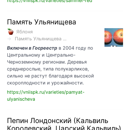
https://vniispk.ru/varieties/sammer-red
Память Ульянищева
Яблоня
Память Ульянищева ...
Включен в Госреестр
в 2004 году по
Центральному и Центрально-
Черноземному регионам. Деревья
среднерослые, типа полукарликов,
сильно не растут благодаря высокой
скороплодности и урожайности.
https://vniispk.ru/varieties/pamyat-
ulyanischeva
Пепин Лондонский (Кальвиль
Королевский, Царский Кальвиль)