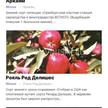
Аркаим
Яблоня
Аркаим...
Зимний сорт селекции «Оренбургская опытная станция
садоводства и виноградарства ВСТИСП» [Выдубецкая
плакучая × Уральское зимнее]....
Рояль Ред Делишес
Яблоня
Рояль Ред Делишес...
Сорт зимнего срока созревания. Отобран в США как
спонтанный мутант сорта Ричард Делишес. В недавнем
прошлом был широко распростра...