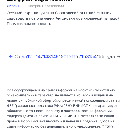
Яблоня
Шафран Саратовский...
Осенний сорт, получен на Саратовской опытной станции
садоводства от опыления Антоновки обыкновенной пыльцой
Пармена зимнего золот...
← Сюда
1
2
…
147
148
149
150
151
152
153
154
155
Туда →
Вся содержащаяся на сайте информация носит исключительно
ознакомительный характер, не является исчерпывающей и не
является публичной офертой, определяемой положениями статьи
437 Гражданского кодекса РФ. ФГБНУ ВНИИСПК не гарантирует
абсолютные точность, полноту и достоверность информации,
содержащейся на сайте. ФГБНУ ВНИИСПК оставляет за собой
право в любой момент вносить изменения в содержащуюся на
сайте информацию без дополнительного уведомления. ФГБНУ