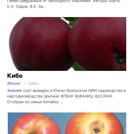
Пепин шафранный от свободного опыления. Авторы сорта:
Е.Н. Седов, В.К. За...
Кибо
Яблоня
Кибо...
Зимний сорт выведен в Южно-Уральском НИИ садоводства и
картофелеводства (филиал ФГБНУ УрФАНИЦ УрО РАН).
Отобран из семьи Китайка ...