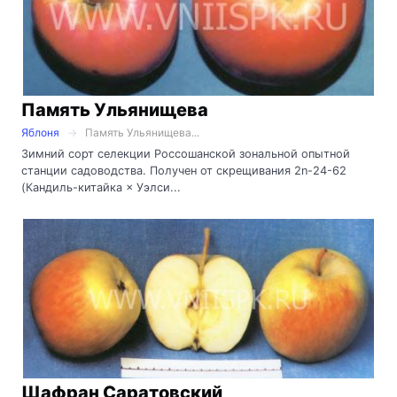
Память Ульянищева
Яблоня
Память Ульянищева...
Зимний сорт селекции Россошанской зональной опытной
станции садоводства. Получен от скрещивания 2n-24-62
(Кандиль-китайка × Уэлси...
Шафран Саратовский