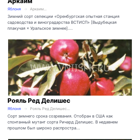
Аркаим
Яблоня
Аркаим...
Зимний сорт селекции «Оренбургская опытная станция
садоводства и виноградарства ВСТИСП» [Выдубецкая
плакучая × Уральское зимнее]....
Рояль Ред Делишес
Яблоня
Рояль Ред Делишес...
Сорт зимнего срока созревания. Отобран в США как
спонтанный мутант сорта Ричард Делишес. В недавнем
прошлом был широко распростра...