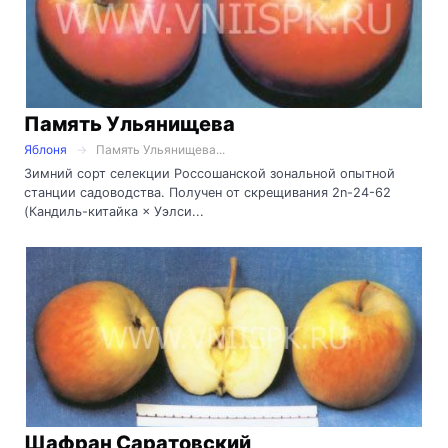
Память Ульянищева
Яблоня
Память Ульянищева...
Зимний сорт селекции Россошанской зональной опытной
станции садоводства. Получен от скрещивания 2n-24-62
(Кандиль-китайка × Уэлси...
Шафран Саратовский