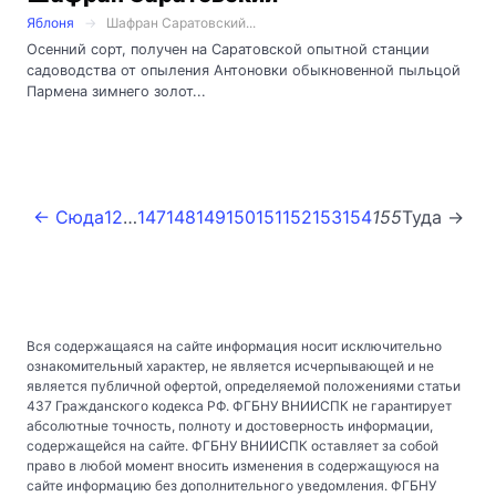
Яблоня
Шафран Саратовский...
Осенний сорт, получен на Саратовской опытной станции
садоводства от опыления Антоновки обыкновенной пыльцой
Пармена зимнего золот...
← Сюда
1
2
…
147
148
149
150
151
152
153
154
155
Туда →
Вся содержащаяся на сайте информация носит исключительно
ознакомительный характер, не является исчерпывающей и не
является публичной офертой, определяемой положениями статьи
437 Гражданского кодекса РФ. ФГБНУ ВНИИСПК не гарантирует
абсолютные точность, полноту и достоверность информации,
содержащейся на сайте. ФГБНУ ВНИИСПК оставляет за собой
право в любой момент вносить изменения в содержащуюся на
сайте информацию без дополнительного уведомления. ФГБНУ