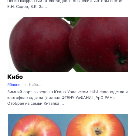
Пепин шафранный от свободного опыления. Авторы сорта:
Е.Н. Седов, В.К. За...
Кибо
Яблоня
Кибо...
Зимний сорт выведен в Южно-Уральском НИИ садоводства и
картофелеводства (филиал ФГБНУ УрФАНИЦ УрО РАН).
Отобран из семьи Китайка ...