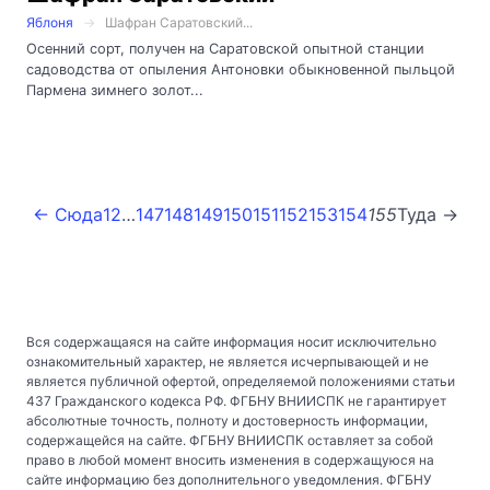
Яблоня
Шафран Саратовский...
Осенний сорт, получен на Саратовской опытной станции
садоводства от опыления Антоновки обыкновенной пыльцой
Пармена зимнего золот...
← Сюда
1
2
…
147
148
149
150
151
152
153
154
155
Туда →
Вся содержащаяся на сайте информация носит исключительно
ознакомительный характер, не является исчерпывающей и не
является публичной офертой, определяемой положениями статьи
437 Гражданского кодекса РФ. ФГБНУ ВНИИСПК не гарантирует
абсолютные точность, полноту и достоверность информации,
содержащейся на сайте. ФГБНУ ВНИИСПК оставляет за собой
право в любой момент вносить изменения в содержащуюся на
сайте информацию без дополнительного уведомления. ФГБНУ