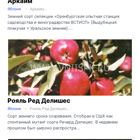
Аркаим
Яблоня
Аркаим...
Зимний сорт селекции «Оренбургская опытная станция
садоводства и виноградарства ВСТИСП» [Выдубецкая
плакучая × Уральское зимнее]....
Рояль Ред Делишес
Яблоня
Рояль Ред Делишес...
Сорт зимнего срока созревания. Отобран в США как
спонтанный мутант сорта Ричард Делишес. В недавнем
прошлом был широко распростра...