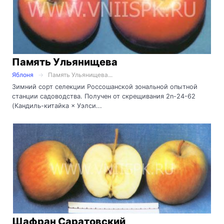
Память Ульянищева
Яблоня
Память Ульянищева...
Зимний сорт селекции Россошанской зональной опытной
станции садоводства. Получен от скрещивания 2n-24-62
(Кандиль-китайка × Уэлси...
Шафран Саратовский