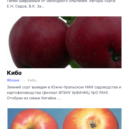
Пепин шафранный от свободного опыления. Авторы сорта:
Е.Н. Седов, В.К. За...
Кибо
Яблоня
Кибо...
Зимний сорт выведен в Южно-Уральском НИИ садоводства и
картофелеводства (филиал ФГБНУ УрФАНИЦ УрО РАН).
Отобран из семьи Китайка ...