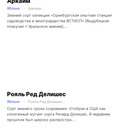
Аркаим
Яблоня
Аркаим...
Зимний сорт селекции «Оренбургская опытная станция
садоводства и виноградарства ВСТИСП» [Выдубецкая
плакучая × Уральское зимнее]....
Рояль Ред Делишес
Яблоня
Рояль Ред Делишес...
Сорт зимнего срока созревания. Отобран в США как
спонтанный мутант сорта Ричард Делишес. В недавнем
прошлом был широко распростра...