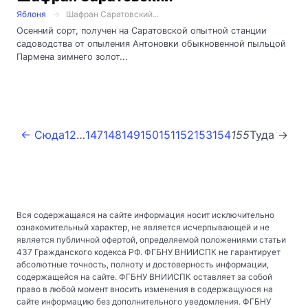
Яблоня
Шафран Саратовский...
Осенний сорт, получен на Саратовской опытной станции
садоводства от опыления Антоновки обыкновенной пыльцой
Пармена зимнего золот...
← Сюда
1
2
…
147
148
149
150
151
152
153
154
155
Туда →
Вся содержащаяся на сайте информация носит исключительно
ознакомительный характер, не является исчерпывающей и не
является публичной офертой, определяемой положениями статьи
437 Гражданского кодекса РФ. ФГБНУ ВНИИСПК не гарантирует
абсолютные точность, полноту и достоверность информации,
содержащейся на сайте. ФГБНУ ВНИИСПК оставляет за собой
право в любой момент вносить изменения в содержащуюся на
сайте информацию без дополнительного уведомления. ФГБНУ