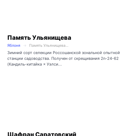
Память Ульянищева
Яблоня
Память Ульянищева...
Зимний сорт селекции Россошанской зональной опытной
станции садоводства. Получен от скрещивания 2n-24-62
(Кандиль-китайка × Уэлси...
Шафран Саратовский