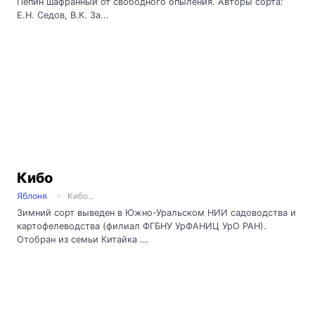
Пепин шафранный от свободного опыления. Авторы сорта:
Е.Н. Седов, В.К. За...
Кибо
Яблоня
Кибо...
Зимний сорт выведен в Южно-Уральском НИИ садоводства и
картофелеводства (филиал ФГБНУ УрФАНИЦ УрО РАН).
Отобран из семьи Китайка ...