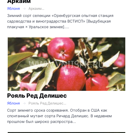
Аркаим
Яблоня
Аркаим...
Зимний сорт селекции «Оренбургская опытная станция
садоводства и виноградарства ВСТИСП» [Выдубецкая
плакучая × Уральское зимнее]....
Рояль Ред Делишес
Яблоня
Рояль Ред Делишес...
Сорт зимнего срока созревания. Отобран в США как
спонтанный мутант сорта Ричард Делишес. В недавнем
прошлом был широко распростра...