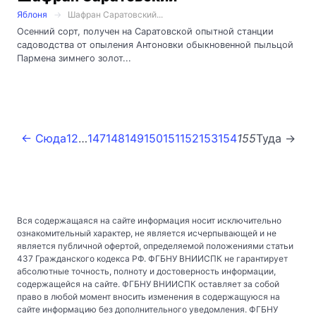
Яблоня
Шафран Саратовский...
Осенний сорт, получен на Саратовской опытной станции
садоводства от опыления Антоновки обыкновенной пыльцой
Пармена зимнего золот...
← Сюда
1
2
…
147
148
149
150
151
152
153
154
155
Туда →
Вся содержащаяся на сайте информация носит исключительно
ознакомительный характер, не является исчерпывающей и не
является публичной офертой, определяемой положениями статьи
437 Гражданского кодекса РФ. ФГБНУ ВНИИСПК не гарантирует
абсолютные точность, полноту и достоверность информации,
содержащейся на сайте. ФГБНУ ВНИИСПК оставляет за собой
право в любой момент вносить изменения в содержащуюся на
сайте информацию без дополнительного уведомления. ФГБНУ