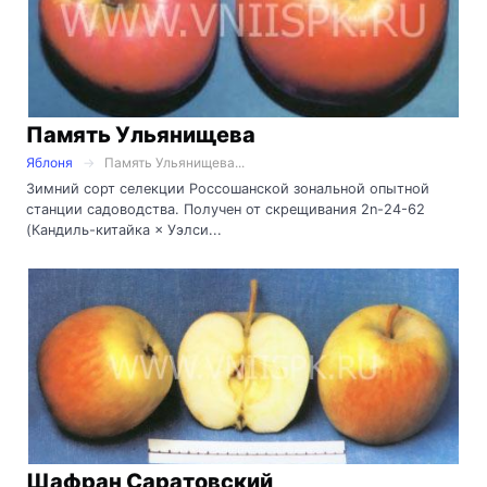
Память Ульянищева
Яблоня
Память Ульянищева...
Зимний сорт селекции Россошанской зональной опытной
станции садоводства. Получен от скрещивания 2n-24-62
(Кандиль-китайка × Уэлси...
Шафран Саратовский