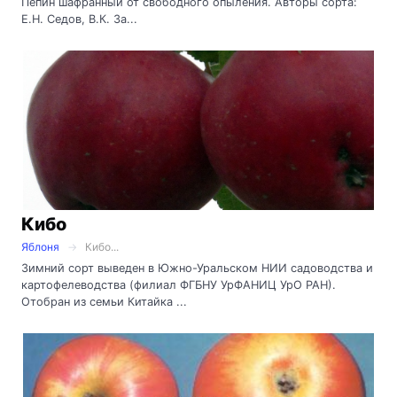
Пепин шафранный от свободного опыления. Авторы сорта:
Е.Н. Седов, В.К. За...
Кибо
Яблоня
Кибо...
Зимний сорт выведен в Южно-Уральском НИИ садоводства и
картофелеводства (филиал ФГБНУ УрФАНИЦ УрО РАН).
Отобран из семьи Китайка ...