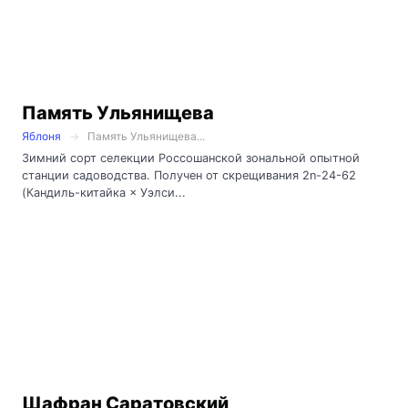
Память Ульянищева
Яблоня
Память Ульянищева...
Зимний сорт селекции Россошанской зональной опытной
станции садоводства. Получен от скрещивания 2n-24-62
(Кандиль-китайка × Уэлси...
Шафран Саратовский