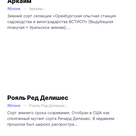
Аркаим
Яблоня
Аркаим...
Зимний сорт селекции «Оренбургская опытная станция
садоводства и виноградарства ВСТИСП» [Выдубецкая
плакучая × Уральское зимнее]....
Рояль Ред Делишес
Яблоня
Рояль Ред Делишес...
Сорт зимнего срока созревания. Отобран в США как
спонтанный мутант сорта Ричард Делишес. В недавнем
прошлом был широко распростра...