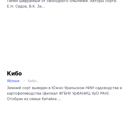
Пепин шафранный от свободного опыления. Авторы сорта:
Е.Н. Седов, В.К. За...
Кибо
Яблоня
Кибо...
Зимний сорт выведен в Южно-Уральском НИИ садоводства и
картофелеводства (филиал ФГБНУ УрФАНИЦ УрО РАН).
Отобран из семьи Китайка ...