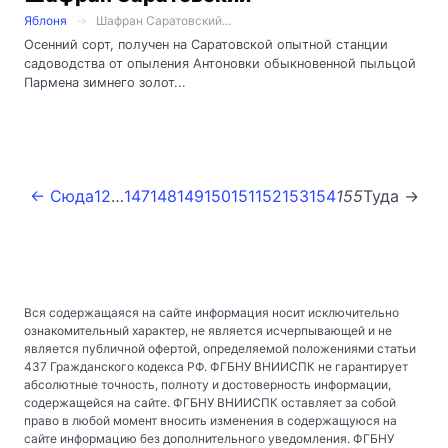
Яблоня
Шафран Саратовский...
Осенний сорт, получен на Саратовской опытной станции
садоводства от опыления Антоновки обыкновенной пыльцой
Пармена зимнего золот...
← Сюда
1
2
…
147
148
149
150
151
152
153
154
155
Туда →
Вся содержащаяся на сайте информация носит исключительно
ознакомительный характер, не является исчерпывающей и не
является публичной офертой, определяемой положениями статьи
437 Гражданского кодекса РФ. ФГБНУ ВНИИСПК не гарантирует
абсолютные точность, полноту и достоверность информации,
содержащейся на сайте. ФГБНУ ВНИИСПК оставляет за собой
право в любой момент вносить изменения в содержащуюся на
сайте информацию без дополнительного уведомления. ФГБНУ