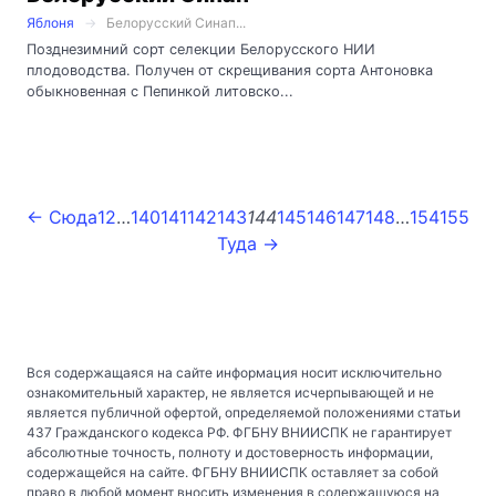
Яблоня
Белорусский Синап...
Позднезимний сорт селекции Белорусского НИИ
плодоводства. Получен от скрещивания сорта Антоновка
обыкновенная с Пепинкой литовско...
← Сюда
1
2
…
140
141
142
143
144
145
146
147
148
…
154
155
Туда →
Вся содержащаяся на сайте информация носит исключительно
ознакомительный характер, не является исчерпывающей и не
является публичной офертой, определяемой положениями статьи
437 Гражданского кодекса РФ. ФГБНУ ВНИИСПК не гарантирует
абсолютные точность, полноту и достоверность информации,
содержащейся на сайте. ФГБНУ ВНИИСПК оставляет за собой
право в любой момент вносить изменения в содержащуюся на