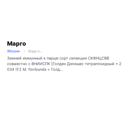
Марго
Яблоня
Марго...
Зимний иммунный к парше сорт селекции СКФНЦСВВ
совместно с ВНИИСПК [Голден Делишес тетраплоидный × 2
034 (F2 M. floribunda × Голд...