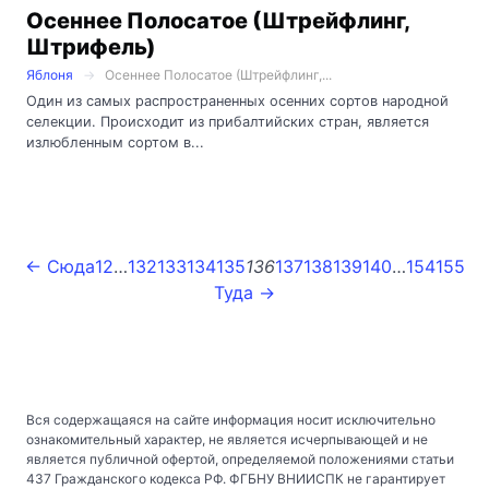
Осеннее Полосатое (Штрейфлинг,
Штрифель)
Яблоня
Осеннее Полосатое (Штрейфлинг,...
Один из самых распространенных осенних сортов народной
селекции. Происходит из прибалтийских стран, является
излюбленным сортом в...
← Сюда
1
2
…
132
133
134
135
136
137
138
139
140
…
154
155
Туда →
Вся содержащаяся на сайте информация носит исключительно
ознакомительный характер, не является исчерпывающей и не
является публичной офертой, определяемой положениями статьи
437 Гражданского кодекса РФ. ФГБНУ ВНИИСПК не гарантирует