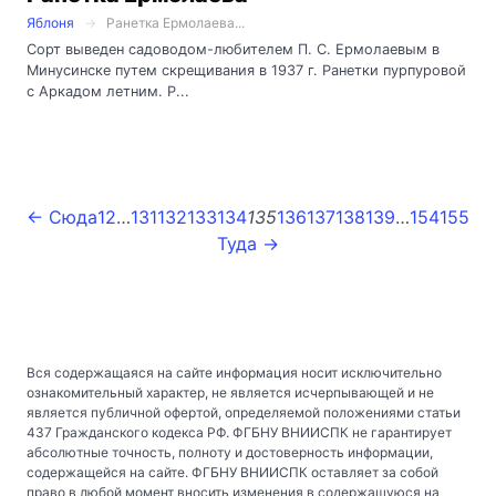
Яблоня
Ранетка Ермолаева...
Сорт выведен садоводом-любителем П. С. Ермолаевым в
Минусинске путем скрещивания в 1937 г. Ранетки пурпуровой
с Аркадом летним. Р...
← Сюда
1
2
…
131
132
133
134
135
136
137
138
139
…
154
155
Туда →
Вся содержащаяся на сайте информация носит исключительно
ознакомительный характер, не является исчерпывающей и не
является публичной офертой, определяемой положениями статьи
437 Гражданского кодекса РФ. ФГБНУ ВНИИСПК не гарантирует
абсолютные точность, полноту и достоверность информации,
содержащейся на сайте. ФГБНУ ВНИИСПК оставляет за собой
право в любой момент вносить изменения в содержащуюся на