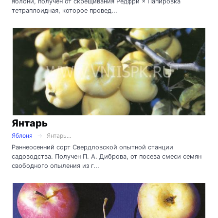
яблони, получен от скрещивания Редфри × Папировка
тетраплоидная, которое провед...
Янтарь
Яблоня
Янтарь...
Раннеосенний сорт Свердловской опытной станции
садоводства. Получен П. А. Диброва, от посева смеси семян
свободного опыления из г...