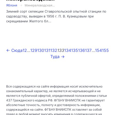
Яблоня
Минераловодская...
Зимний сорт селекции Ставропольской опытной станции по
садоводству, выведен в 1956 г. П. В. Кузнецовым при
скрещивании Желтого бл...
← Сюда
1
2
…
129
130
131
132
133
134
135
136
137
…
154
155
Туда →
Вся содержащаяся на сайте информация носит исключительно
ознакомительный характер, не является исчерпывающей и не
является публичной офертой, определяемой положениями статьи
437 Гражданского кодекса РФ. ФГБНУ ВНИИСПК не гарантирует
абсолютные точность, полноту и достоверность информации,
содержащейся на сайте. ФГБНУ ВНИИСПК оставляет за собой
право в любой момент вносить изменения в содержащуюся на