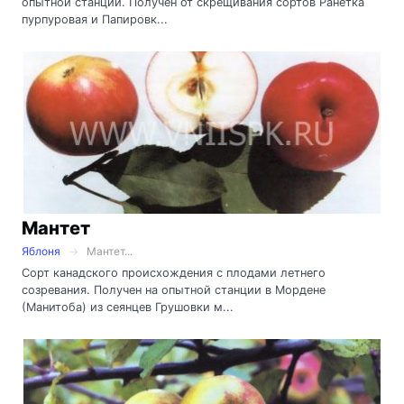
опытной станции. Получен от скрещивания сортов Ранетка
пурпуровая и Папировк...
Мантет
Яблоня
Мантет...
Сорт канадского происхождения с плодами летнего
созревания. Получен на опытной станции в Мордене
(Манитоба) из сеянцев Грушовки м...