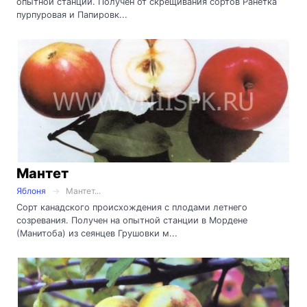
опытной станции. Получен от скрещивания сортов Ранетка
пурпуровая и Папировк...
Мантет
Яблоня
Мантет...
Сорт канадского происхождения с плодами летнего
созревания. Получен на опытной станции в Мордене
(Манитоба) из сеянцев Грушовки м...