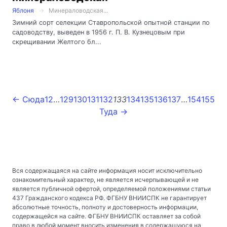
Яблоня
Минераловодская...
Зимний сорт селекции Ставропольской опытной станции по
садоводству, выведен в 1956 г. П. В. Кузнецовым при
скрещивании Желтого бл...
← Сюда
1
2
…
129
130
131
132
133
134
135
136
137
…
154
155
Туда →
Вся содержащаяся на сайте информация носит исключительно
ознакомительный характер, не является исчерпывающей и не
является публичной офертой, определяемой положениями статьи
437 Гражданского кодекса РФ. ФГБНУ ВНИИСПК не гарантирует
абсолютные точность, полноту и достоверность информации,
содержащейся на сайте. ФГБНУ ВНИИСПК оставляет за собой
право в любой момент вносить изменения в содержащуюся на