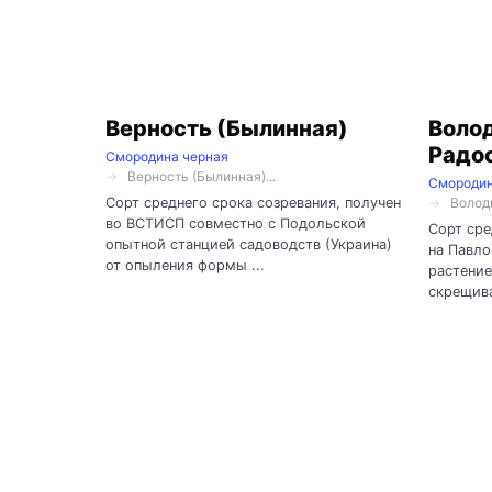
Верность (Былинная)
Воло
Радо
Смородина черная
Верность (Былинная)...
Смородин
Сорт среднего срока созревания, получен
Володи
во ВСТИСП совместно с Подольской
Сорт сре
опытной станцией садоводств (Украина)
на Павл
от опыления формы ...
растение
скрещива