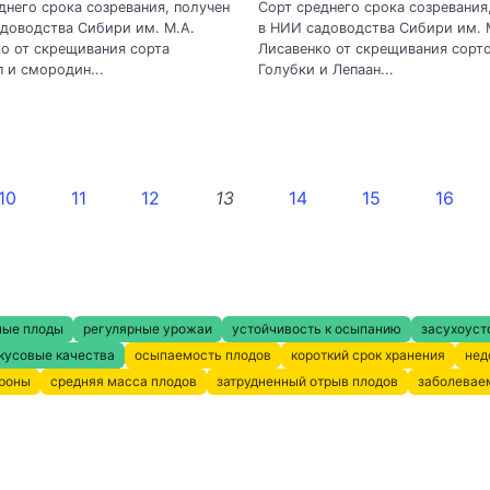
днего срока созревания, получен
Сорт среднего срока созревания
доводства Сибири им. М.А.
в НИИ садоводства Сибири им. 
о от скрещивания сорта
Лисавенко от скрещивания сорт
 и смородин...
Голубки и Лепаан...
10
11
12
13
14
15
16
ные плоды
регулярные урожаи
устойчивость к осыпанию
засухоуст
кусовые качества
осыпаемость плодов
короткий срок хранения
нед
кроны
средняя масса плодов
затрудненный отрыв плодов
заболевае