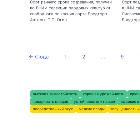
Сорт раннего срока созревания, получен
Сорт поз
во ВНИИ селекции плодовых культур от
в НИИ са
свободного опыления сорта Бредторп.
Лисавенк
Авторы: Т.П. Огол...
Бредторп
← Сюда
1
2
…
9
высокая зимостойкость
хорошая урожайность
круп
товарность плодов
устойчивость к парше
высокие в
посредственный вкус
мелкие плоды
загущенность 