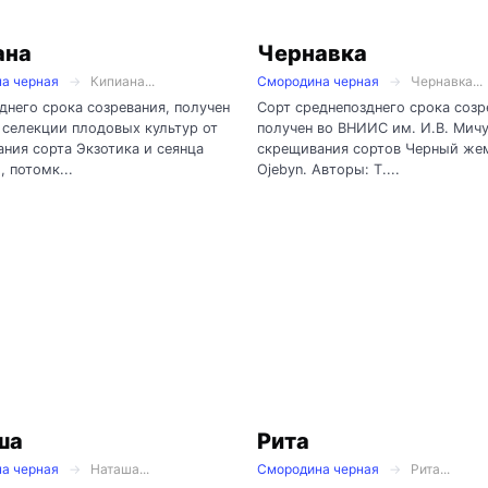
ана
Чернавка
а черная
Кипиана...
Смородина черная
Чернавка...
днего срока созревания, получен
Сорт среднепозднего срока созр
селекции плодовых культур от
получен во ВНИИС им. И.В. Мичу
ния сорта Экзотика и сеянца
скрещивания сортов Черный же
, потомк...
Ojebyn. Авторы: Т....
ша
Рита
а черная
Наташа...
Смородина черная
Рита...