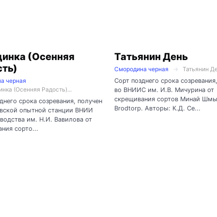
динка (Осенняя
Татьянин День
сть)
Смородина черная
Татьянин Де
Сорт позднего срока созревания
а черная
нка (Осенняя Радость)...
во ВНИИС им. И.В. Мичурина от
скрещивания сортов Минай Шмы
днего срока созревания, получен
Brodtorp. Авторы: К.Д. Се...
овской опытной станции ВНИИ
водства им. Н.И. Вавилова от
ния сорто...