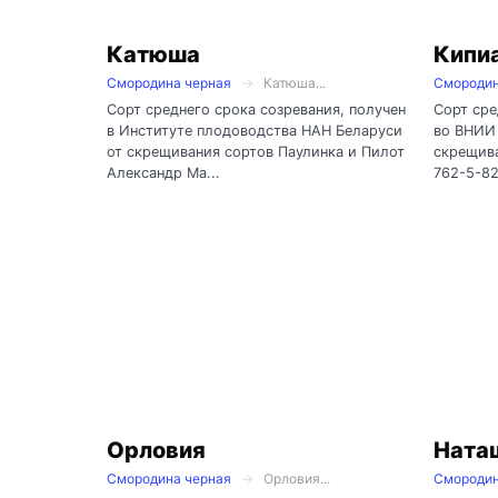
Катюша
Кипи
Смородина черная
Катюша...
Смородин
Сорт среднего срока созревания, получен
Сорт сре
в Институте плодоводства НАН Беларуси
во ВНИИ 
от скрещивания сортов Паулинка и Пилот
скрещива
Александр Ма...
762-5-82
Орловия
Ната
Смородина черная
Орловия...
Смородин