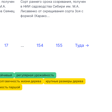
, получен
Сорт раннего срока созревания, получен
М.А.
в НИИ садоводства Сибири им. М.А.
ов Сеянец
Лисавенко от скрещивания сорта Зоя с
формой (Карако...
17
…
154
155
Туда →
ойчивый
регулярная урожайность
олговечность жизни дерева
крупные размеры дерева
мость паршой