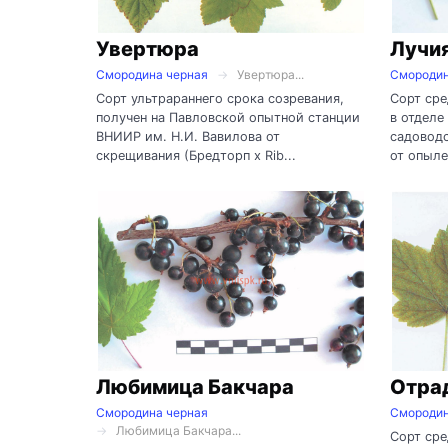
Увертюра
Лучи
Смородина черная
Увертюра...
Смородин
Сорт ультрараннего срока созревания,
Сорт сре
получен на Павловской опытной станции
в отделе
ВНИИР им. Н.И. Вавилова от
садоводс
скрещивания (Бредторп х Rib...
от опыле
Любимица Бакчара
Отра
Смородина черная
Смородин
Любимица Бакчара...
Сорт сре