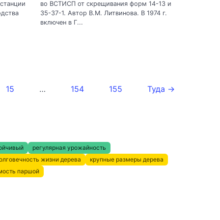
 станции
во ВСТИСП от скрещивания форм 14-13 и
одства
35-37-1. Автор В.М. Литвинова. В 1974 г.
включен в Г...
15
…
154
155
Туда →
ойчивый
регулярная урожайность
олговечность жизни дерева
крупные размеры дерева
мость паршой