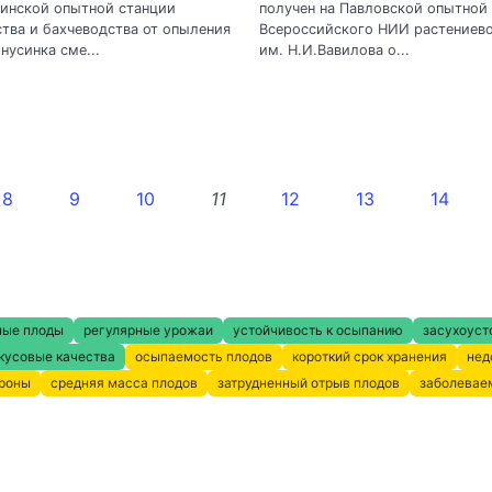
синской опытной станции
получен на Павловской опытной
тва и бахчеводства от опыления
Всероссийского НИИ растениев
нусинка сме...
им. Н.И.Вавилова о...
8
9
10
11
12
13
14
ные плоды
регулярные урожаи
устойчивость к осыпанию
засухоуст
кусовые качества
осыпаемость плодов
короткий срок хранения
нед
кроны
средняя масса плодов
затрудненный отрыв плодов
заболевае