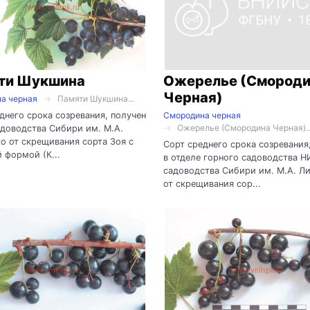
ти Шукшина
Ожерелье (Смород
Черная)
а черная
Памяти Шукшина...
днего срока созревания, получен
Смородина черная
Ожерелье (Смородина Черная)..
доводства Сибири им. М.А.
о от скрещивания сорта Зоя с
Сорт среднего срока созревания
 формой (К...
в отделе горного садоводства 
садоводства Сибири им. М.А. Л
от скрещивания сор...