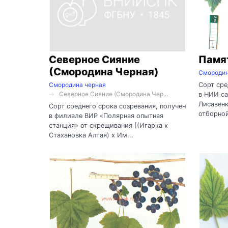
Северное Сияние
Памя
(Смородина Черная)
Смородин
Сорт сре
Смородина черная
Северное Сияние (Смородина Чер...
в НИИ са
Лисавенк
Сорт среднего срока созревания, получен
отборной
в филиале ВИР «Полярная опытная
станция» от скрещивания [(Игарка х
Стахановка Алтая) х Им...