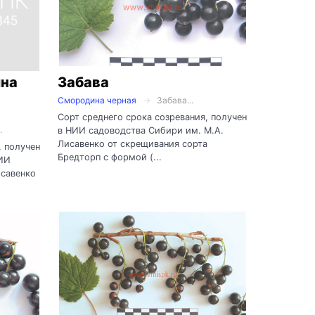
ина
Забава
Смородина черная
Забава...
Сорт среднего срока созревания, получен
.
в НИИ садоводства Сибири им. М.А.
Лисавенко от скрещивания сорта
, получен
Бредторп с формой (...
НИИ
исавенко