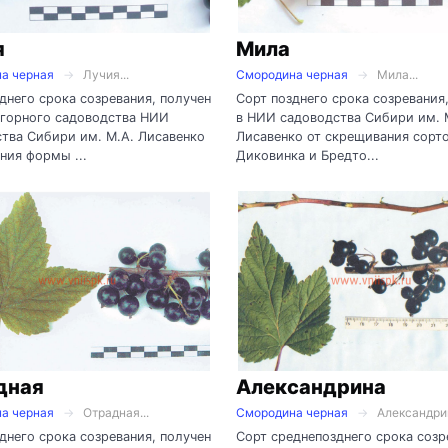
я
Мила
а черная
Лучия...
Смородина черная
Мила...
днего срока созревания, получен
Сорт позднего срока созревания
 горного садоводства НИИ
в НИИ садоводства Сибири им. 
тва Сибири им. М.А. Лисавенко
Лисавенко от скрещивания сорт
ния формы ...
Диковинка и Бредто...
дная
Александрина
а черная
Отрадная...
Смородина черная
Александрин
днего срока созревания, получен
Сорт среднепозднего срока созр