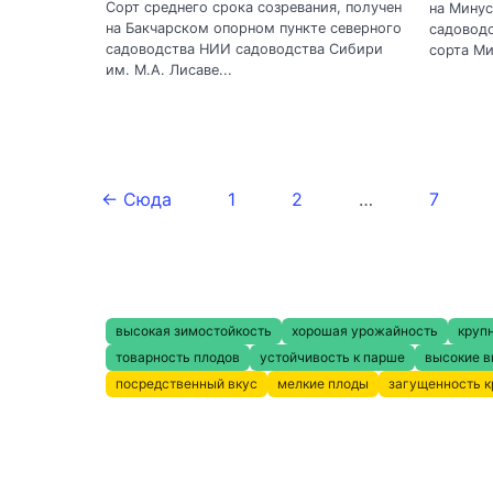
Сорт среднего срока созревания, получен
на Мину
на Бакчарском опорном пункте северного
садоводс
садоводства НИИ садоводства Сибири
сорта Ми
им. М.А. Лисаве...
← Сюда
1
2
…
7
высокая зимостойкость
хорошая урожайность
круп
товарность плодов
устойчивость к парше
высокие в
посредственный вкус
мелкие плоды
загущенность 