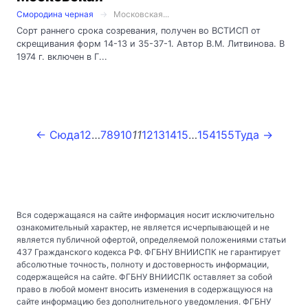
Смородина черная
Московская...
Сорт раннего срока созревания, получен во ВСТИСП от
скрещивания форм 14-13 и 35-37-1. Автор В.М. Литвинова. В
1974 г. включен в Г...
← Сюда
1
2
…
7
8
9
10
11
12
13
14
15
…
154
155
Туда →
Вся содержащаяся на сайте информация носит исключительно
ознакомительный характер, не является исчерпывающей и не
является публичной офертой, определяемой положениями статьи
437 Гражданского кодекса РФ. ФГБНУ ВНИИСПК не гарантирует
абсолютные точность, полноту и достоверность информации,
содержащейся на сайте. ФГБНУ ВНИИСПК оставляет за собой
право в любой момент вносить изменения в содержащуюся на
сайте информацию без дополнительного уведомления. ФГБНУ