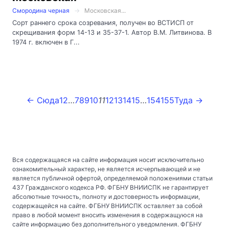
Смородина черная
Московская...
Сорт раннего срока созревания, получен во ВСТИСП от
скрещивания форм 14-13 и 35-37-1. Автор В.М. Литвинова. В
1974 г. включен в Г...
← Сюда
1
2
…
7
8
9
10
11
12
13
14
15
…
154
155
Туда →
Вся содержащаяся на сайте информация носит исключительно
ознакомительный характер, не является исчерпывающей и не
является публичной офертой, определяемой положениями статьи
437 Гражданского кодекса РФ. ФГБНУ ВНИИСПК не гарантирует
абсолютные точность, полноту и достоверность информации,
содержащейся на сайте. ФГБНУ ВНИИСПК оставляет за собой
право в любой момент вносить изменения в содержащуюся на
сайте информацию без дополнительного уведомления. ФГБНУ