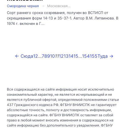
Смородина черная
Московская...
Сорт раннего срока созревания, получен во ВСТИСП от
скрещивания форм 14-13 и 35-37-1. Автор В.М. Литвинова. В
1974 г. включен в Г...
← Сюда
1
2
…
7
8
9
10
11
12
13
14
15
…
154
155
Туда →
Вся содержащаяся на сайте информация носит исключительно
ознакомительный характер, не является исчерпывающей и не
является публичной офертой, определяемой положениями статьи
437 Гражданского кодекса РФ. ФГБНУ ВНИИСПК не гарантирует
абсолютные точность, полноту и достоверность информации,
содержащейся на сайте. ФГБНУ ВНИИСПК оставляет за собой
право в любой момент вносить изменения в содержащуюся на
сайте информацию без дополнительного уведомления. ФГБНУ