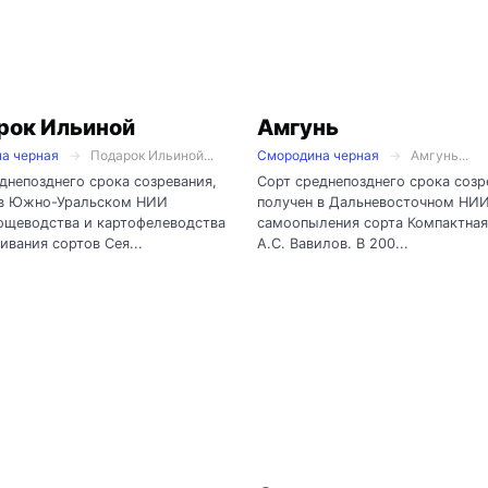
рок Ильиной
Амгунь
а черная
Подарок Ильиной...
Смородина черная
Амгунь...
днепозднего срока созревания,
Сорт среднепозднего срока созр
 в Южно-Уральском НИИ
получен в Дальневосточном НИ
ощеводства и картофелеводства
самоопыления сорта Компактная
ивания сортов Сея...
А.С. Вавилов. В 200...