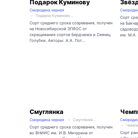
Подарок Куминову
Звёз
Смородина черная
Смородин
Подарок Куминову...
Сорт сре
Сорт среднего срока созревания, получен
на Бакча
на Новосибирской ЗПЯОС от
садовод
скрещивания сортов Бердчанка и Сеянец
им. М.А. 
Голубки. Авторы: А.А. Пот...
Смуглянка
Чемп
Смородина черная
Смуглянка...
Смородин
Чемпи
Сорт среднего срока созревания, получен
Сорт ран
во ВНИИС им. И.В. Мичурина от