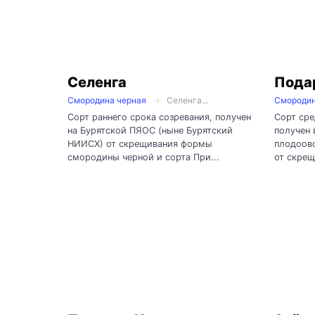
Селенга
Пода
Смородина черная
Селенга...
Смородин
Сорт раннего срока созревания, получен
Сорт сре
на Бурятской ПЯОС (ныне Бурятский
получен
НИИСХ) от скрещивания формы
плодоов
смородины черной и сорта При...
от скрещ