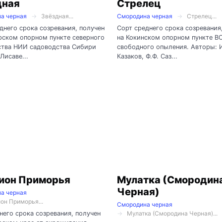
дная
Стрелец
а черная
Звёздная...
Смородина черная
Стрелец...
днего срока созревания, получен
Сорт среднего срока созревания
рском опорном пункте северного
на Кокинском опорном пункте В
ства НИИ садоводства Сибири
свободного опыления. Авторы: И
Лисаве...
Казаков, Ф.Ф. Саз...
ион Приморья
Мулатка (Смородин
Черная)
а черная
он Приморья...
Смородина черная
него срока созревания, получен
Мулатка (Смородина Черная)...