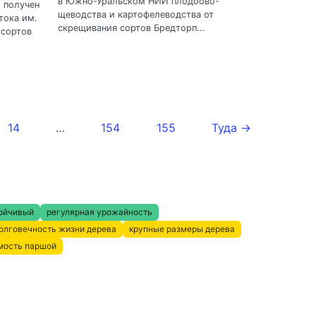
в Южно-Уральском НИИ плодоово-
, получен
щеводства и картофелеводства от
тока им.
скрещивания сортов Бредторп...
 сортов
14
…
154
155
Туда →
ойчивый
регулярная урожайность
олговечность жизни дерева
крупные размеры дерева
мость паршой