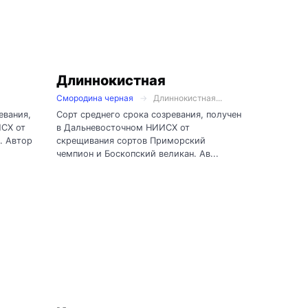
Длиннокистная
Смородина черная
Длиннокистная...
евания,
Сорт среднего срока созревания, получен
ИСХ от
в Дальневосточном НИИСХ от
. Автор
скрещивания сортов Приморский
чемпион и Боскопский великан. Ав...