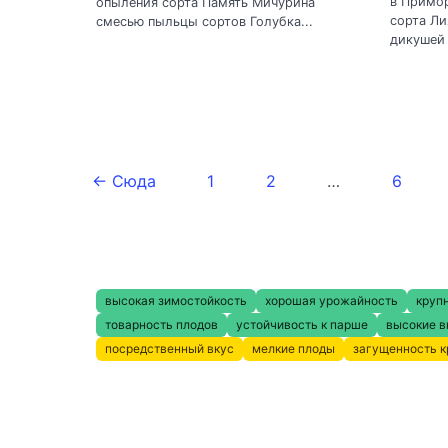
в Примо
опыления сорта Память Мичурина
сорта Л
смесью пыльцы сортов Голубка...
дикушей 
← Сюда
1
2
…
6
высокая зимостойкость
хорошая урожайность
круп
товарность плодов
устойчивость к парше
высокие в
посредственный вкус
мелкие плоды
загущенность 