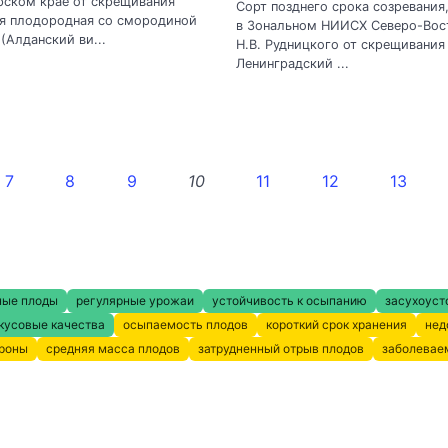
рском крае от скрещивания
Сорт позднего срока созревания
ия плодородная со смородиной
в Зональном НИИСХ Северо-Вос
(Алданский ви...
Н.В. Рудницкого от скрещивания
Ленинградский ...
7
8
9
10
11
12
13
ные плоды
регулярные урожаи
устойчивость к осыпанию
засухоуст
кусовые качества
осыпаемость плодов
короткий срок хранения
нед
кроны
средняя масса плодов
затрудненный отрыв плодов
заболевае