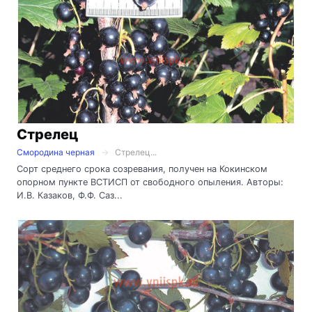
Стрелец
Смородина черная
Стрелец...
Сорт среднего срока созревания, получен на Кокинском
опорном пункте ВСТИСП от свободного опыления. Авторы:
И.В. Казаков, Ф.Ф. Саз...