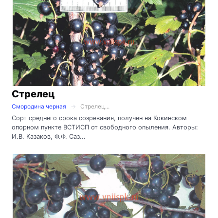
Стрелец
Смородина черная
Стрелец...
Сорт среднего срока созревания, получен на Кокинском
опорном пункте ВСТИСП от свободного опыления. Авторы:
И.В. Казаков, Ф.Ф. Саз...