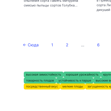
в Примо
опыления сорта Память Мичурина
сорта Л
смесью пыльцы сортов Голубка...
дикушей 
← Сюда
1
2
…
6
высокая зимостойкость
хорошая урожайность
круп
товарность плодов
устойчивость к парше
высокие в
посредственный вкус
мелкие плоды
загущенность 