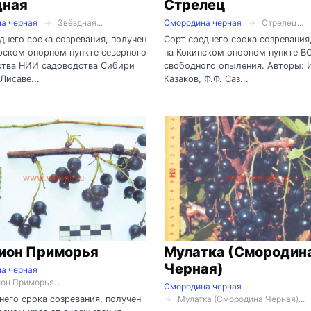
дная
Стрелец
а черная
Звёздная...
Смородина черная
Стрелец...
днего срока созревания, получен
Сорт среднего срока созревания
рском опорном пункте северного
на Кокинском опорном пункте В
ства НИИ садоводства Сибири
свободного опыления. Авторы: И
Лисаве...
Казаков, Ф.Ф. Саз...
ион Приморья
Мулатка (Смородин
Черная)
а черная
он Приморья...
Смородина черная
него срока созревания, получен
Мулатка (Смородина Черная)...