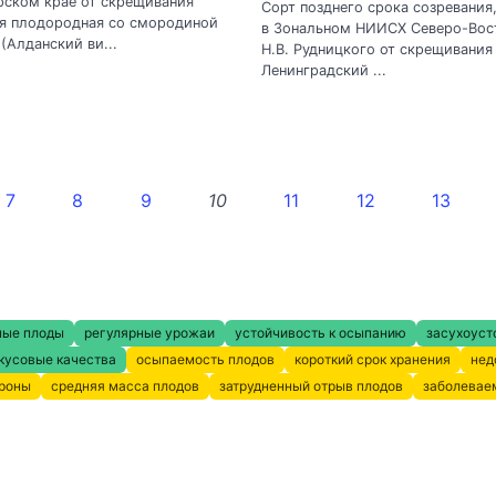
рском крае от скрещивания
Сорт позднего срока созревания
ия плодородная со смородиной
в Зональном НИИСХ Северо-Вос
(Алданский ви...
Н.В. Рудницкого от скрещивания
Ленинградский ...
7
8
9
10
11
12
13
ные плоды
регулярные урожаи
устойчивость к осыпанию
засухоуст
кусовые качества
осыпаемость плодов
короткий срок хранения
нед
кроны
средняя масса плодов
затрудненный отрыв плодов
заболевае