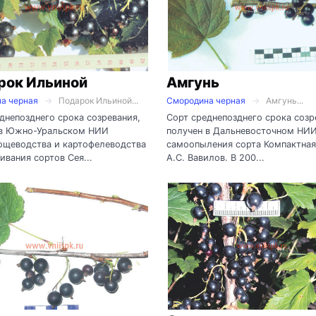
рок Ильиной
Амгунь
а черная
Подарок Ильиной...
Смородина черная
Амгунь...
днепозднего срока созревания,
Сорт среднепозднего срока созр
 в Южно-Уральском НИИ
получен в Дальневосточном НИ
ощеводства и картофелеводства
самоопыления сорта Компактная
ивания сортов Сея...
А.С. Вавилов. В 200...