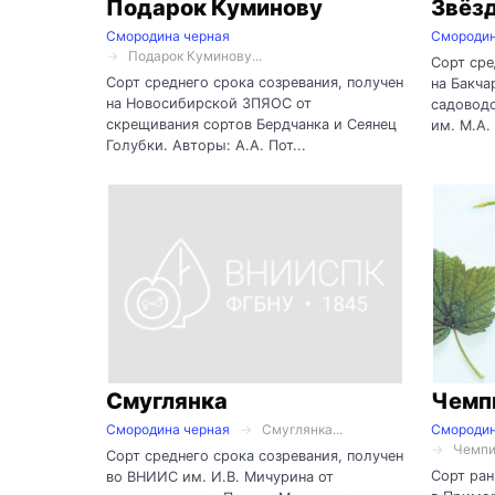
Подарок Куминову
Звёз
Смородина черная
Смородин
Подарок Куминову...
Сорт сре
Сорт среднего срока созревания, получен
на Бакча
на Новосибирской ЗПЯОС от
садовод
скрещивания сортов Бердчанка и Сеянец
им. М.А. 
Голубки. Авторы: А.А. Пот...
Смуглянка
Чемп
Смородина черная
Смуглянка...
Смородин
Чемпи
Сорт среднего срока созревания, получен
Сорт ран
во ВНИИС им. И.В. Мичурина от