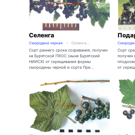
Селенга
Пода
Смородина черная
Селенга...
Смородин
Сорт раннего срока созревания, получен
Сорт сре
на Бурятской ПЯОС (ныне Бурятский
получен
НИИСХ) от скрещивания формы
плодоов
смородины черной и сорта При...
от скрещ