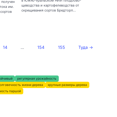
в Южно-Уральском НИИ плодоово-
, получен
щеводства и картофелеводства от
тока им.
скрещивания сортов Бредторп...
 сортов
14
…
154
155
Туда →
ойчивый
регулярная урожайность
олговечность жизни дерева
крупные размеры дерева
мость паршой