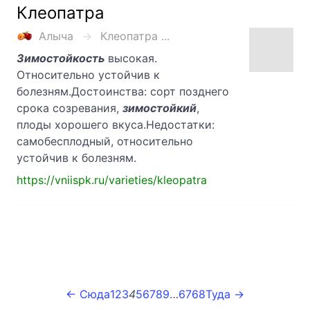
Клеопатра
Алыча
Клеопатра ...
Зимостойкость
высокая.
Относительно устойчив к
болезням.Достоинства: сорт позднего
срока созревания,
зимостойкий
,
плоды хорошего вкуса.Недостатки:
самобесплодный, относительно
устойчив к болезням.
https://vniispk.ru/varieties/kleopatra
← Сюда
1
2
3
4
5
6
7
8
9
…
67
68
Туда →