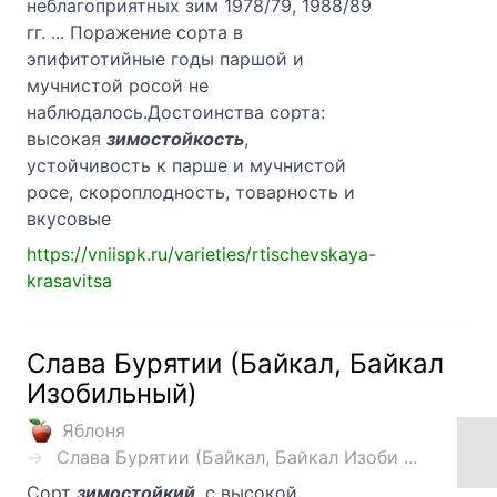
неблагоприятных зим 1978/79, 1988/89
гг. ... Поражение сорта в
эпифитотийные годы паршой и
мучнистой росой не
наблюдалось.Достоинства сорта:
высокая
зимостойкость
,
устойчивость к парше и муч­нистой
росе, скороплодность, товарность и
вкусовые
https://vniispk.ru/varieties/rtischevskaya-
krasavitsa
Слава Бурятии (Байкал, Байкал
Изобильный)
Яблоня
Слава Бурятии (Байкал, Байкал Изоби ...
Сорт
зимостойкий
, с высокой