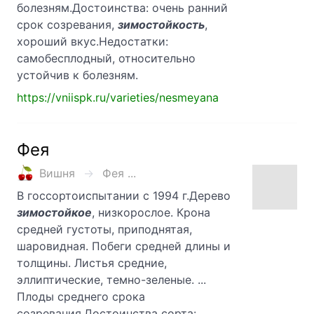
болезням.Достоинства: очень ранний
срок созревания,
зимостойкость
,
хороший вкус.Недостатки:
самобесплодный, относительно
устойчив к болезням.
https://vniispk.ru/varieties/nesmeyana
Фея
Вишня
Фея ...
В госсортоиспытании с 1994 г.Дерево
зимостойкое
, низкорослое. Крона
средней густоты, приподнятая,
шаровидная. Побеги средней длины и
толщины. Листья средние,
эллиптические, темно-зеленые. ...
Плоды среднего срока
созревания.Достоинства сорта: