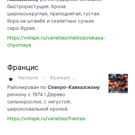
быстрорастущее. Крона
широкоокруглая, приподнятая, густая.
Кора на штамбе и скелетных сучьях
серо-бурая.
https://vniispk.ru/varieties/melitopolskaya-
chyornaya
Францис
Черешня
Францис ...
Районирован по
Северо-Кавказскому
региону с 1974 г.Дерево
сильнорослое, с негустой,
широкоовальной кроной.
https://vniispk.ru/varieties/frantsis