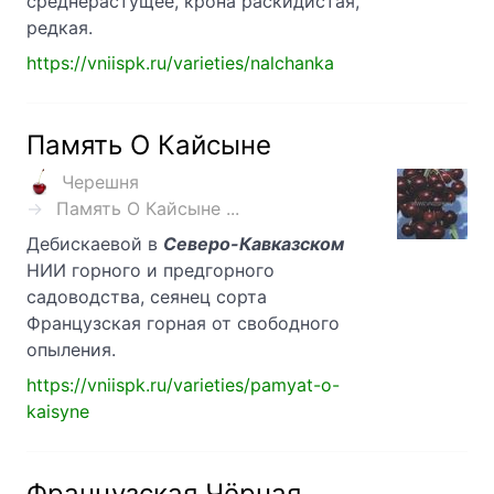
среднерастущее, крона раскидистая,
редкая.
https://vniispk.ru/varieties/nalchanka
Память О Кайсыне
Черешня
Память О Кайсыне ...
Дебискаевой в
Северо-Кавказском
НИИ горного и предгорного
садоводства, сеянец сорта
Французская горная от свободного
опыления.
https://vniispk.ru/varieties/pamyat-o-
kaisyne
Французская Чёрная