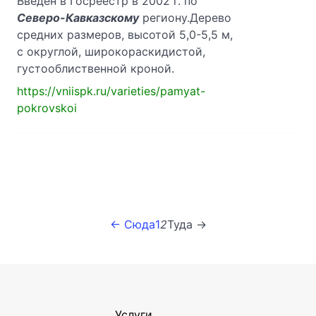
Введен в Госреестр в 2002 г. по
Северо-Кавказскому
региону.Дерево
средних размеров, высотой 5,0-5,5 м,
с округлой, широкораскидистой,
густооблиственной кроной.
https://vniispk.ru/varieties/pamyat-
pokrovskoi
← Сюда
1
2
Туда →
Услуги