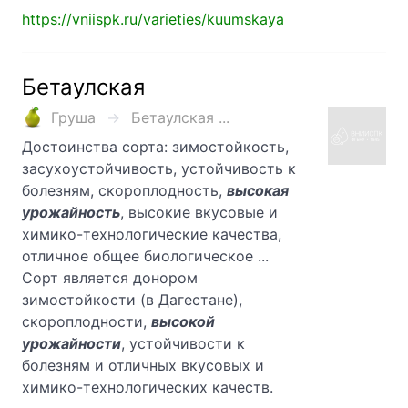
https://vniispk.ru/varieties/kuumskaya
Бетаулская
Груша
Бетаулская ...
Достоинства сорта: зимостойкость,
засухоустойчивость, устой­чивость к
болезням, скороплодность,
высокая
урожайность
, высокие вкусо­вые и
химико-технологические качества,
отличное общее биологическое ...
Сорт является донором
зимостойкости (в Дагестане),
скороплодности,
высокой
урожайности
, устойчивости к
болезням и отличных вкусо­вых и
химико-технологических качеств.