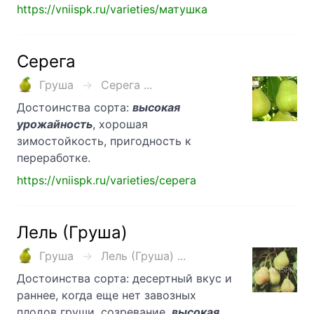
https://vniispk.ru/varieties/матушка
Серега
Груша
Серега ...
Достоинства сорта:
высокая
урожайность
, хорошая
зимостойкость, пригодность к
переработке.
https://vniispk.ru/varieties/серега
Лель (Груша)
Груша
Лель (Груша) ...
Достоинства сорта: десертный вкус и
раннее, когда еще нет завозных
плодов груши, созревание,
высокая