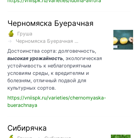
https://vniispk.ru/varieties/lubina-avrora
Черномяска Буерачная
Груша
Черномяска Буерачная ...
Достоинства сорта: долговечность,
высокая урожайность
, экологическая
устойчивость к неблагоприятным
условиям среды, к вредителям и
болезням, отличный подвой для
культурных сортов.
https://vniispk.ru/varieties/chernomyaska-
buerachnaya
Сибирячка