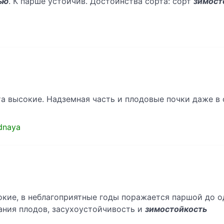
ью
. К парше устойчив. Достоинства сорта: сорт
зимост
а высокие. Надземная часть и плодовые почки даже в 
idnaya
кие, в неблагоприятные годы поражается паршой до од
ания плодов, засухоустойчивость и
зимостойкость