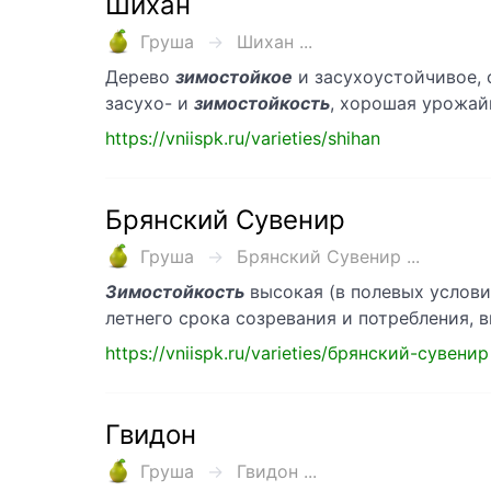
Шихан
Груша
Шихан ...
Дерево
зимостойкое
и засухоустойчивое, 
засухо- и
зимостойкость
, хорошая урожай
https://vniispk.ru/varieties/shihan
Брянский Сувенир
Груша
Брянский Сувенир ...
Зимостойкость
высокая (в полевых условия
летнего срока созревания и потребления, 
https://vniispk.ru/varieties/брянский-сувенир
Гвидон
Груша
Гвидон ...