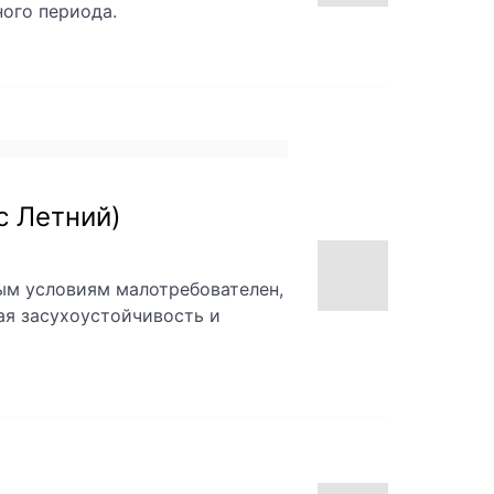
нного периода.
с Летний)
ым условиям малотребователен,
бая засухоустойчивость и