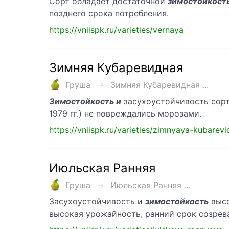
Сорт обладает достаточной
зимостойкост
позднего срока потребления.
https://vniispk.ru/varieties/vernaya
Зимняя Кубаревидная
Груша
Зимняя Кубаревидная ...
Зимостойкость и
засухоустойчивость сорт
1979 гг.) не повреждались морозами.
https://vniispk.ru/varieties/zimnyaya-kubarev
Июльская Ранняя
Груша
Июльская Ранняя ...
Засухоустойчивость и
зимостойкость
высо
высокая урожайность, ранний срок созрев