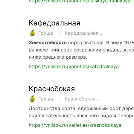
https://vniispk.ru/varieties/iulskaya-rannyaya
Кафедральная
Груша
Кафедральная ...
Зимостойкость
сорта высокая. В зиму 1978-
раннелетний срок созревания плодов, выс
ниже среднего размера.
https://vniispk.ru/varieties/kafedralnaya
Краснобокая
Груша
Краснобокая ...
Достоинства сорта: сдержанный рост дере
привлекательность внешнего вида и товарн
https://vniispk.ru/varieties/krasnobokaya