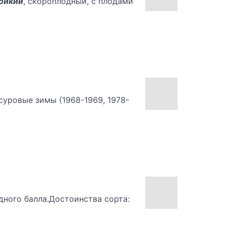
ойкий
, скороплодный, с плодами
суровые зимы (1968-1969, 1978-
ного балла.Достоинства сорта: