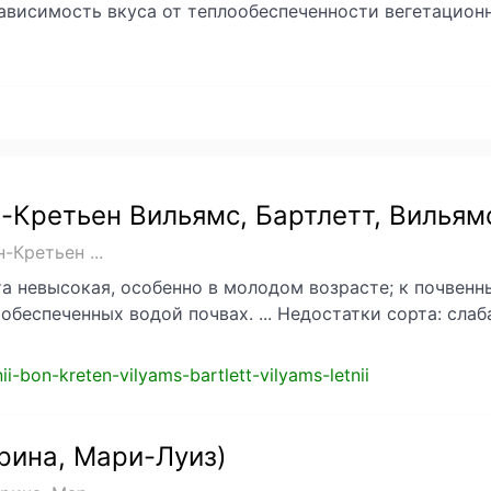
Зависимость вкуса от теплообеспеченности вегетацио
-Кретьен Вильямс, Бартлетт, Вильям
Кретьен ...
а невысокая, особенно в молодом возрасте; к почвенн
обеспеченных водой почвах. ... Недостатки сорта: сла
nii-bon-kreten-vilyams-bartlett-vilyams-letnii
рина, Мари-Луиз)