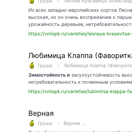
Груша
Лесная Красавица (Александр
Из всех западно-европейских сортов Лесн
высокая, но он очень восприимчив к парше.
урожайность деревьев, нетребовательност
https://vniispk.ru/varieties/lesnaya-krasavitsa
Любимица Клаппа (Фаворитк
Груша
Любимица Клаппа (Фаворитка 
Зимостойкость и
засухоустойчивость высо
нетребовательность к почвенным условиям
https://vniispk.ru/varieties/lubimitsa-klappa-f
Верная
Груша
Верная ...