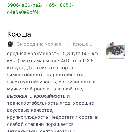
39064a36-ba24-4654-8053-
c4e6a0e9dff4
Ксюша
Смородина черная
Ксюша ...
средняя урожайность 15,3 т/га (4,6 кг/
куст), максимальная - 46,0 т/га (13,8
кг/куст).Достоинства сорта:
зимостойкость, жаростойкость,
засухоустойчивость, устойчивость к
мучнистой росе и галловой тле,
высокая
...
урожайность
и
транспортабельность ягод, хорошие
вкусовые качества,
крупноплодность.Недостатки сорта: в
слабой степени поражается
антракнозом, септориозом и