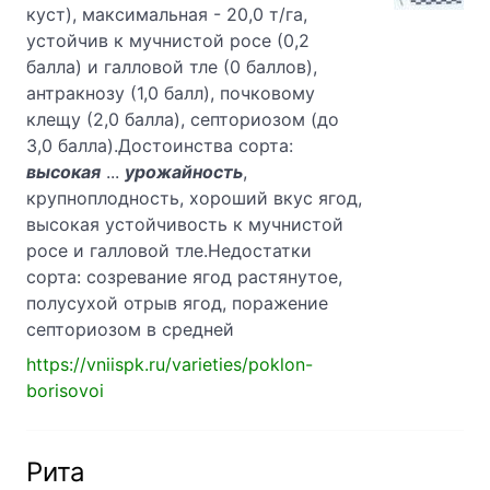
куст), максимальная - 20,0 т/га,
устойчив к мучнистой росе (0,2
балла) и галловой тле (0 баллов),
антракнозу (1,0 балл), почковому
клещу (2,0 балла), септориозом (до
3,0 балла).Достоинства сорта:
высокая
...
урожайность
,
крупноплодность, хороший вкус ягод,
высокая устойчивость к мучнистой
росе и галловой тле.Недостатки
сорта: созревание ягод растянутое,
полусухой отрыв ягод, поражение
септориозом в средней
https://vniispk.ru/varieties/poklon-
borisovoi
Рита