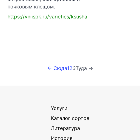
почковым клещом.
https://vniispk.ru/varieties/ksusha
← Сюда
1
2
3
Туда →
Услуги
Каталог сортов
Литература
История