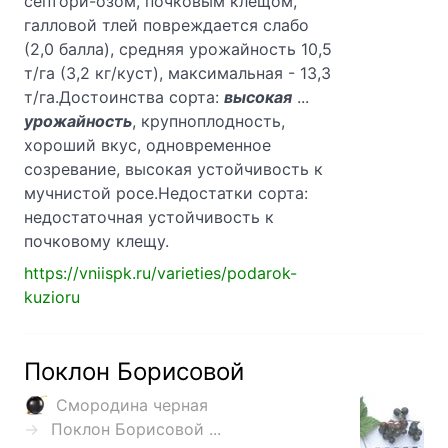
септори-озом, почковым клещом,
галловой тлей повреждается слабо
(2,0 балла), средняя урожайность 10,5
т/га (3,2 кг/куст), максимальная - 13,3
т/га.Достоинства сорта:
высокая
...
урожайность
, крупноплодность,
хороший вкус, одновременное
созревание, высокая устойчивость к
мучнистой росе.Недостатки сорта:
недостаточная устойчивость к
почковому клещу.
https://vniispk.ru/varieties/podarok-
kuzioru
Поклон Борисовой
Смородина черная
Поклон Борисовой ...