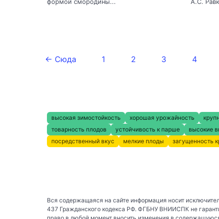
формой смородины...
А.С. Равк
← Сюда
1
2
3
4
высокая зимостойкость
хорошая урожайность
круп
товарность плодов
устойчивость к парше
высокие в
посредственный вкус
мелкие плоды
загущенность 
Вся содержащаяся на сайте информация носит исключител
437 Гражданского кодекса РФ. ФГБНУ ВНИИСПК не гаранти
право в любой момент вносить изменения в содержащуюся