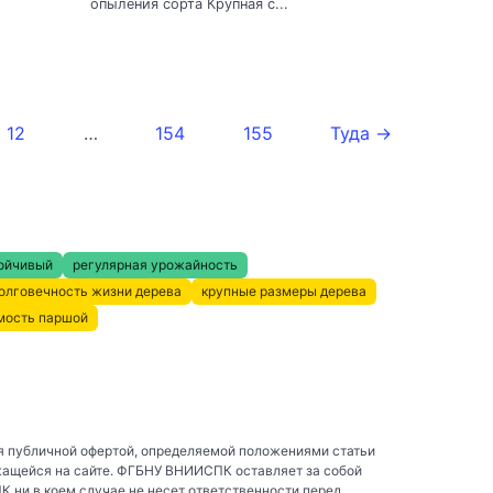
опыления сорта Крупная с...
12
…
154
155
Туда →
ойчивый
регулярная урожайность
олговечность жизни дерева
крупные размеры дерева
мость паршой
я публичной офертой, определяемой положениями статьи
жащейся на сайте. ФГБНУ ВНИИСПК оставляет за собой
ни в коем случае не несет ответственности перед