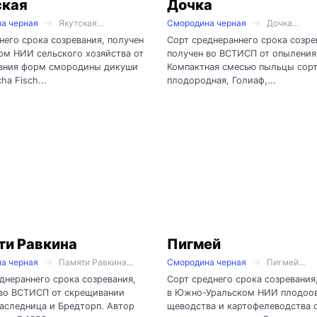
ская
Дочка
а черная
Якутская...
Смородина черная
Дочка...
него срока созревания, получен
Сорт среднераннего срока созре
ом НИИ сельского хозяйства от
получен во ВСТИСП от опыления
ания форм смородины дикуши
Компактная смесью пыльцы сор
cha Fisch...
плодородная, Голиаф,...
ти Равкина
Пигмей
а черная
Памяти Равкина...
Смородина черная
Пигмей...
днераннего срока созревания,
Сорт среднего срока созревания
 во ВСТИСП от скрещивании
в Южно-Уральском НИИ плодоо
аследница и Бредторп. Автор
щеводства и картофелеводства 