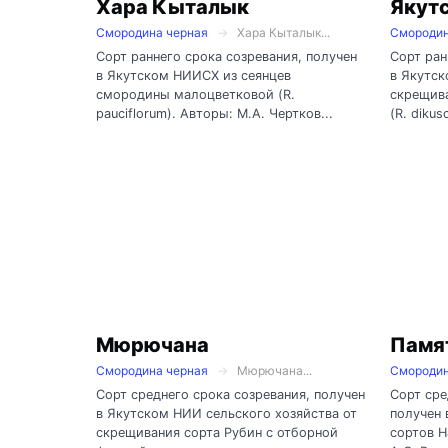
Хара Кыталык
Якут
Смородина черная
Хара Кыталык...
Смородин
Сорт раннего срока созревания, получен
Сорт ран
в Якутском НИИСХ из сеянцев
в Якутск
смородины малоцветковой (R.
скрещив
pauciflorum). Авторы: М.А. Чертков...
(R. dikus
Мюрючана
Памя
Смородина черная
Мюрючана...
Смородин
Сорт среднего срока созревания, получен
Сорт сре
в Якутском НИИ сельского хозяйства от
получен
скрещивания сорта Рубин с отборной
сортов Н