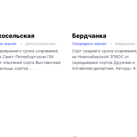
косельская
Бердчанка
а черная
Детскосельская...
Смородина черная
Бердчанка..
днераннего срока созревания,
Сорт среднего срока созревания
в Санкт-Петербургском ГАУ
на Новосибирской ЗПЯОС от
т опыления сорта Выставочная
скрещивания сортов Дружная и
ыльцы сортов ...
Алтайская десертная. Авторы: А.А