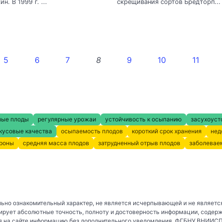
ин. В 1999 г. ...
скрещивания сортов Бредторп...
5
6
7
8
9
10
11
ные плоды
регулярные урожаи
устойчивость к осыпанию
засухоуст
кусовые качества
осыпаемость плодов
короткий срок хранения
нед
кроны
средняя масса плодов
затрудненный отрыв плодов
заболевае
ьно ознакомительный характер, не является исчерпывающей и не являетс
рует абсолютные точность, полноту и достоверность информации, содер
 на сайте информацию без дополнительного уведомления. ФГБНУ ВНИИСПК 