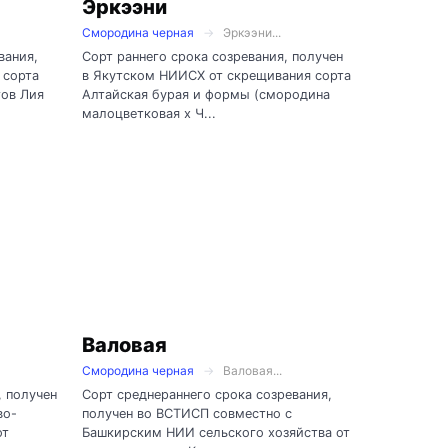
Эркээни
Смородина черная
Эркээни...
вания,
Сорт раннего срока созревания, получен
 сорта
в Якутском НИИСХ от скрещивания сорта
тов Лия
Алтайская бурая и формы (смородина
малоцветковая х Ч...
Валовая
Смородина черная
Валовая...
, получен
Сорт среднераннего срока созревания,
во-
получен во ВСТИСП совместно с
от
Башкирским НИИ сельского хозяйства от