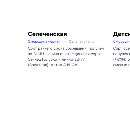
Селеченская
Детс
Смородина черная
Селеченская...
Смородин
Сорт раннего срока созревания, получен
Сорт сре
во ВНИИ люпина от скрещивания сорта
получен 
Сеянец Голубки и линии 32-77
(ЛСХИ) о
(Бредторп). Автор А.И. Ас...
смесью п