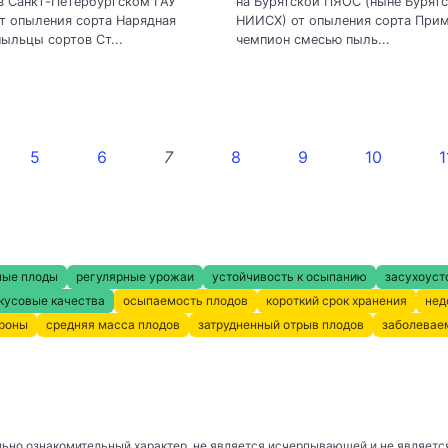
в Санкт-Петербургском ГАУ
на Бурятской ПЯОС (ныне Бурят
т опыления сорта Нарядная
НИИСХ) от опыления сорта При
ыльцы сортов Ст...
чемпион смесью пыль...
5
6
7
8
9
10
1
ные плоды
регулярные урожаи
устойчивость к осыпанию
засухоуст
кусовые качества
осыпаемость плодов
короткий срок хранения
нед
кроны
средняя масса плодов
затрудненный отрыв плодов
заболевае
ьно ознакомительный характер, не является исчерпывающей и не являетс