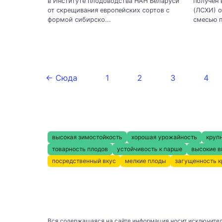
в Институте плодоводства НАН Беларуси
получен 
от скрещивания европейских сортов с
(ЛСХИ) о
формой сибирско...
смесью п
← Сюда
1
2
3
4
высокая зимостойкость
хорошая урожайность
круп
товарность плодов
устойчивость к парше
высокие в
посредственный вкус
мелкие плоды
загущенность 
Вся содержащаяся на сайте информация носит исключител