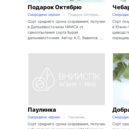
Подарок Октябрю
Чеба
Смородина черная
Подарок Октябрю...
Смородин
Сорт среднего срока созревания, получен
Сорт поз
в Дальневосточном НИИСХ от
в Южно-
самоопыления сорта Бурая
щеводств
дальневосточная. Автор А.С. Вавилов. ...
скрещива
Паулинка
Добр
Смородина черная
Паулинка...
Смородин
Сорт среднего срока созревания, получен
Сорт сре