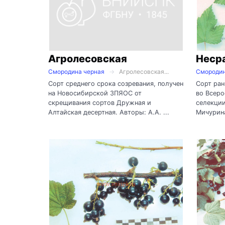
Агролесовская
Неср
Смородина черная
Агролесовская...
Смородин
Сорт среднего срока созревания, получен
Сорт ран
на Новосибирской ЗПЯОС от
во Всер
скрещивания сортов Дружная и
селекции
Алтайская десертная. Авторы: А.А. ...
Мичурина