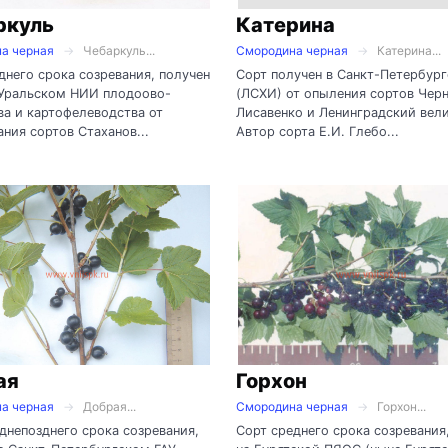
ркуль
Катерина
а черная
Чебаркуль...
Смородина черная
Катерина...
днего срока созревания, получен
Сорт получен в Санкт-Петербур
Уральском НИИ плодоово-
(ЛСХИ) от опыления сортов Чер
а и картофелеводства от
Лисавенко и Ленинградский вели
ния сортов Стаханов...
Автор сорта Е.И. Глебо...
ая
Горхон
а черная
Добрая...
Смородина черная
Горхон...
днепозднего срока созревания,
Сорт среднего срока созревания