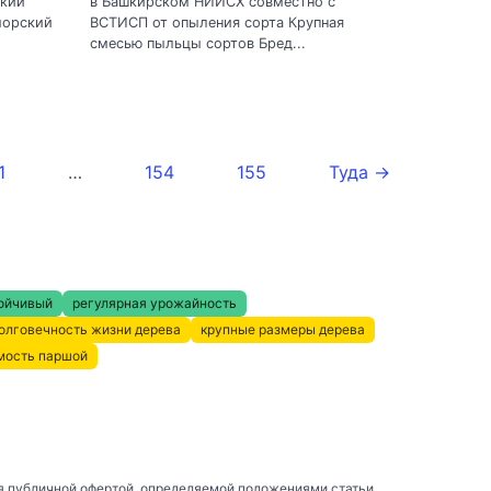
ский
в Башкирском НИИСХ совместно с
морский
ВСТИСП от опыления сорта Крупная
смесью пыльцы сортов Бред...
1
…
154
155
Туда →
ойчивый
регулярная урожайность
олговечность жизни дерева
крупные размеры дерева
мость паршой
я публичной офертой, определяемой положениями статьи