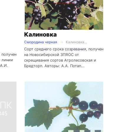
Калиновка
Смородина черная
Калиновка...
Сорт среднего срока созревания, получен
, получен
на Новосибирской ЗПЯОС от
я линии
скрещивания сортов Агролесовская и
А.И.
Бредторп. Авторы: А.А. Потап...