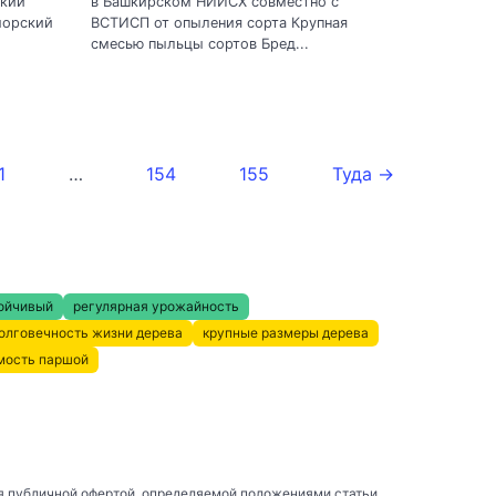
ский
в Башкирском НИИСХ совместно с
морский
ВСТИСП от опыления сорта Крупная
смесью пыльцы сортов Бред...
1
…
154
155
Туда →
ойчивый
регулярная урожайность
олговечность жизни дерева
крупные размеры дерева
мость паршой
я публичной офертой, определяемой положениями статьи