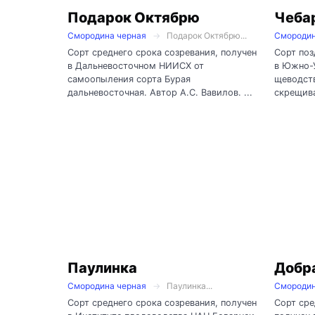
Подарок Октябрю
Чеба
Смородина черная
Подарок Октябрю...
Смородин
Сорт среднего срока созревания, получен
Сорт поз
в Дальневосточном НИИСХ от
в Южно-
самоопыления сорта Бурая
щеводств
дальневосточная. Автор А.С. Вавилов. ...
скрещива
Паулинка
Добр
Смородина черная
Паулинка...
Смородин
Сорт среднего срока созревания, получен
Сорт сре