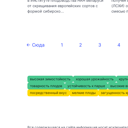
в Институте плодоводства НАН Беларуси
получен 
от скрещивания европейских сортов с
(ЛСХИ) о
формой сибирско...
смесью п
← Сюда
1
2
3
4
высокая зимостойкость
хорошая урожайность
круп
товарность плодов
устойчивость к парше
высокие в
посредственный вкус
мелкие плоды
загущенность 
Вся содержащаяся на сайте информация носит исключител