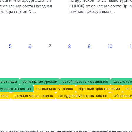
в Санкт-Петербургском ГАУ
на Бурятской ПЯОС (ныне Бурят
т опыления сорта Нарядная
НИИСХ) от опыления сорта При
ыльцы сортов Ст...
чемпион смесью пыль...
5
6
7
8
9
10
1
ные плоды
регулярные урожаи
устойчивость к осыпанию
засухоуст
кусовые качества
осыпаемость плодов
короткий срок хранения
нед
кроны
средняя масса плодов
затрудненный отрыв плодов
заболевае
ьно ознакомительный характер, не является исчерпывающей и не являетс