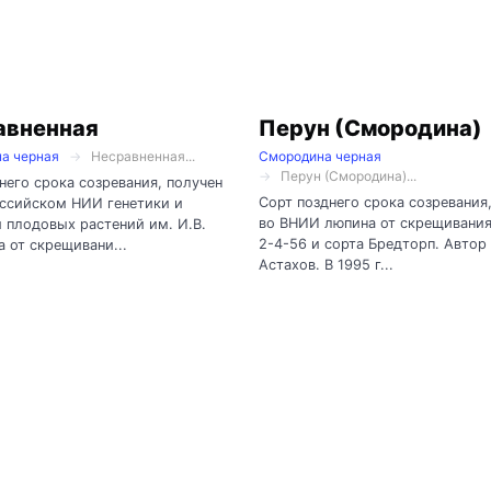
авненная
Перун (Смородина)
а черная
Несравненная...
Смородина черная
Перун (Смородина)...
него срока созревания, получен
Сорт позднего срока созревания
оссийском НИИ генетики и
во ВНИИ люпина от скрещивани
 плодовых растений им. И.В.
2-4-56 и сорта Бредторп. Автор 
 от скрещивани...
Астахов. В 1995 г...