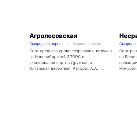
Агролесовская
Неср
Смородина черная
Агролесовская...
Смородин
Сорт среднего срока созревания, получен
Сорт ран
на Новосибирской ЗПЯОС от
во Всер
скрещивания сортов Дружная и
селекции
Алтайская десертная. Авторы: А.А. ...
Мичурина