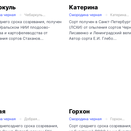
ркуль
Катерина
а черная
Чебаркуль...
Смородина черная
Катерина...
днего срока созревания, получен
Сорт получен в Санкт-Петербур
Уральском НИИ плодоово-
(ЛСХИ) от опыления сортов Чер
а и картофелеводства от
Лисавенко и Ленинградский вели
ния сортов Стаханов...
Автор сорта Е.И. Глебо...
ая
Горхон
а черная
Добрая...
Смородина черная
Горхон...
днепозднего срока созревания,
Сорт среднего срока созревания