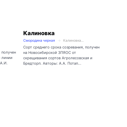
Калиновка
Смородина черная
Калиновка...
Сорт среднего срока созревания, получен
, получен
на Новосибирской ЗПЯОС от
я линии
скрещивания сортов Агролесовская и
А.И.
Бредторп. Авторы: А.А. Потап...