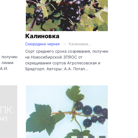
Калиновка
Смородина черная
Калиновка...
Сорт среднего срока созревания, получен
, получен
на Новосибирской ЗПЯОС от
я линии
скрещивания сортов Агролесовская и
А.И.
Бредторп. Авторы: А.А. Потап...