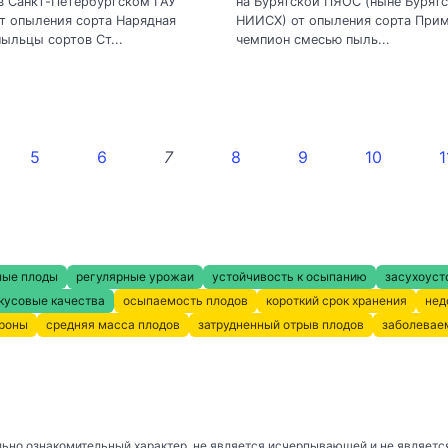
в Санкт-Петербургском ГАУ
на Бурятской ПЯОС (ныне Бурят
т опыления сорта Нарядная
НИИСХ) от опыления сорта При
ыльцы сортов Ст...
чемпион смесью пыль...
5
6
7
8
9
10
1
ные плоды
регулярные урожаи
устойчивость к осыпанию
засухоуст
кусовые качества
осыпаемость плодов
короткий срок хранения
нед
кроны
средняя масса плодов
затрудненный отрыв плодов
заболевае
ьно ознакомительный характер, не является исчерпывающей и не являетс