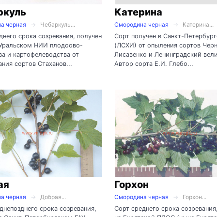
ркуль
Катерина
а черная
Чебаркуль...
Смородина черная
Катерина...
днего срока созревания, получен
Сорт получен в Санкт-Петербур
Уральском НИИ плодоово-
(ЛСХИ) от опыления сортов Чер
а и картофелеводства от
Лисавенко и Ленинградский вели
ния сортов Стаханов...
Автор сорта Е.И. Глебо...
ая
Горхон
а черная
Добрая...
Смородина черная
Горхон...
днепозднего срока созревания,
Сорт среднего срока созревания