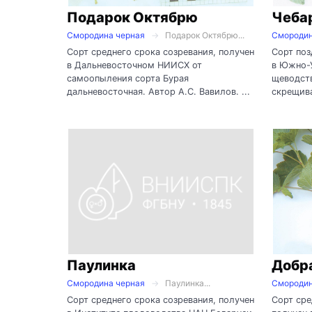
Подарок Октябрю
Чеба
Смородина черная
Подарок Октябрю...
Смородин
Сорт среднего срока созревания, получен
Сорт поз
в Дальневосточном НИИСХ от
в Южно-
самоопыления сорта Бурая
щеводств
дальневосточная. Автор А.С. Вавилов. ...
скрещива
Паулинка
Добр
Смородина черная
Паулинка...
Смородин
Сорт среднего срока созревания, получен
Сорт сре