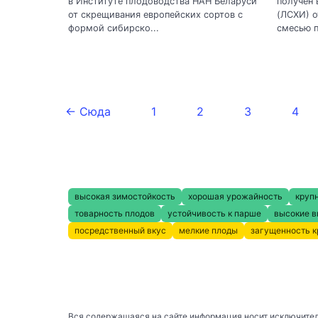
в Институте плодоводства НАН Беларуси
получен 
от скрещивания европейских сортов с
(ЛСХИ) о
формой сибирско...
смесью п
← Сюда
1
2
3
4
высокая зимостойкость
хорошая урожайность
круп
товарность плодов
устойчивость к парше
высокие в
посредственный вкус
мелкие плоды
загущенность 
Вся содержащаяся на сайте информация носит исключител