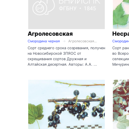
Агролесовская
Неср
Смородина черная
Агролесовская...
Смородин
Сорт среднего срока созревания, получен
Сорт ран
на Новосибирской ЗПЯОС от
во Всер
скрещивания сортов Дружная и
селекции
Алтайская десертная. Авторы: А.А. ...
Мичурина