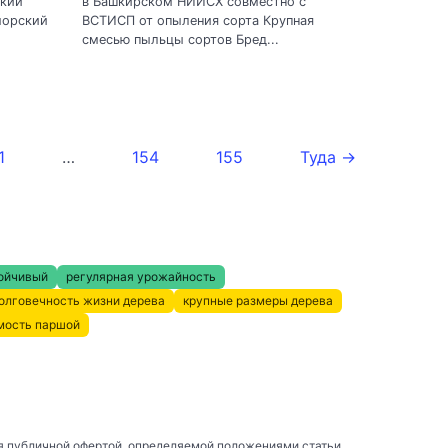
ский
в Башкирском НИИСХ совместно с
морский
ВСТИСП от опыления сорта Крупная
смесью пыльцы сортов Бред...
1
…
154
155
Туда →
ойчивый
регулярная урожайность
олговечность жизни дерева
крупные размеры дерева
мость паршой
я публичной офертой, определяемой положениями статьи