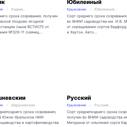
ик
Юбилеиный
ик
Родник...
Крыжовник
Юбилеиный...
него срока созревания, получен
Сорт среднего срока созревания
овской плодово-ягодной
во ВНИИ садоводства им. И.В. 
станции (ныне ВСТИСП) от
от скрещивания сортов Бедфор
ния №329-11 (сеянец...
и Хаутон. Авто...
невскии
Русский
ик
Шершневскии...
Крыжовник
Русский...
днепозднего срока созревания,
Сорт среднепозднего срока созр
 в Южно-Уральском НИИ
получен во ВНИИ садоводства им
ощеводства и картофелеводства
Мичурина от опыления сорта Ка