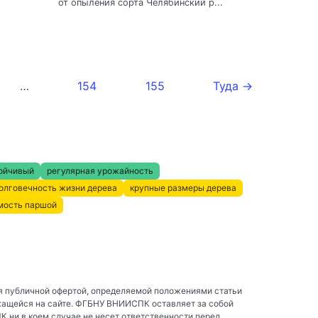
от опыления сорта Челябинский р...
…
154
155
Туда →
ойчивый
регулярная урожайность
олговечность жизни дерева
крупные размеры дерева
мость паршой
я публичной офертой, определяемой положениями статьи
жащейся на сайте. ФГБНУ ВНИИСПК оставляет за собой
ни в коем случае не несет ответственности перед