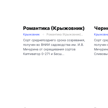
Романтика (Крыжовник)
Черн
Крыжовник
Романтика (Крыжовник)...
Крыжовн
Сорт среднепозднего срока созревания,
Сорт сре
получен во ВНИИ садоводства им. И.В.
получен 
Мичурина от скрещивания сортов
Мичурина
Каптиватор 0-271 и Бесш...
Сливовый