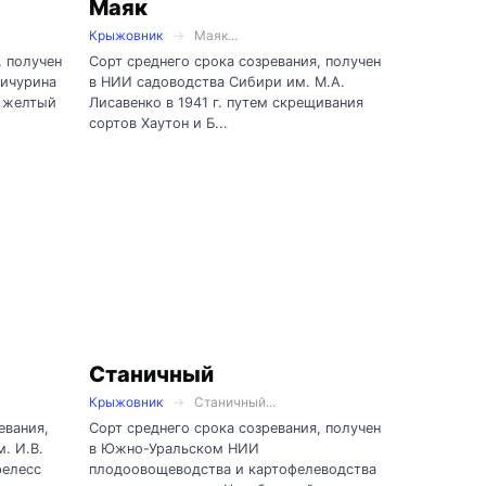
Маяк
Крыжовник
Маяк...
, получен
Сорт среднего срока созревания, получен
Мичурина
в НИИ садоводства Сибири им. М.А.
д желтый
Лисавенко в 1941 г. путем скрещивания
сортов Хаутон и Б...
Станичный
Крыжовник
Станичный...
евания,
Сорт среднего срока созревания, получен
. И.В.
в Южно-Уральском НИИ
релесс
плодоовощеводства и картофелеводства