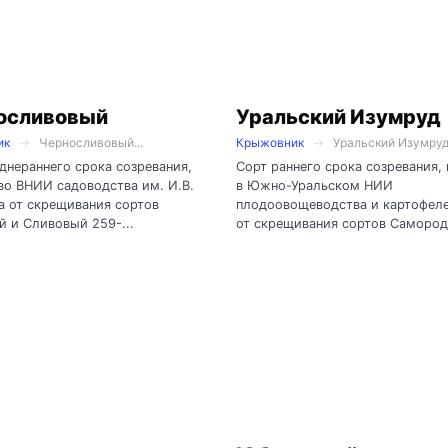
осливовый
Уральский Изумруд
ик
Черносливовый...
Крыжовник
Уральский Изумруд.
днераннего срока созревания,
Сорт раннего срока созревания,
во ВНИИ садоводства им. И.В.
в Южно-Уральском НИИ
 от скрещивания сортов
плодоовощеводства и картофел
 и Сливовый 259-...
от скрещивания сортов Самородо