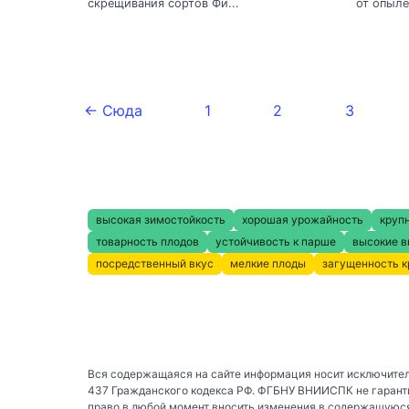
скрещивания сортов Фи...
от опыле
← Сюда
1
2
3
высокая зимостойкость
хорошая урожайность
круп
товарность плодов
устойчивость к парше
высокие в
посредственный вкус
мелкие плоды
загущенность 
Вся содержащаяся на сайте информация носит исключител
437 Гражданского кодекса РФ. ФГБНУ ВНИИСПК не гаранти
право в любой момент вносить изменения в содержащуюся