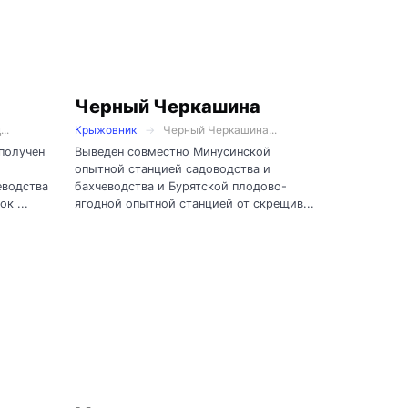
Черный Черкашина
..
Крыжовник
Черный Черкашина...
 получен
Выведен совместно Минусинской
опытной станцией садоводства и
еводства
бахчеводства и Бурятской плодово-
к ...
ягодной опытной станцией от скрещив...