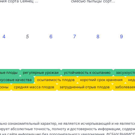
ния сорта Сеянец ...
смесью пыльцы сорт...
4
5
6
7
8
9
ные плоды
регулярные урожаи
устойчивость к осыпанию
засухоуст
кусовые качества
осыпаемость плодов
короткий срок хранения
нед
кроны
средняя масса плодов
затрудненный отрыв плодов
заболевае
ьно ознакомительный характер, не является исчерпывающей и не являетс
рует абсолютные точность, полноту и достоверность информации, содер
 на сайте информацию без дополнительного уведомления. ФГБНУ ВНИИСПК 