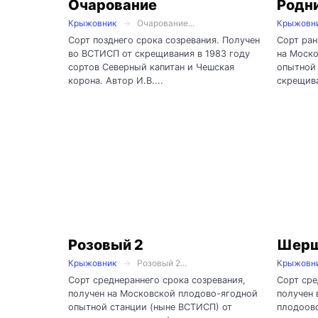
Очарование
Родн
Крыжовник
Очарование...
Крыжовн
Сорт позднего срока созревания. Получен
Сорт ран
во ВСТИСП от скрещивания в 1983 году
на Моск
сортов Северный капитан и Чешская
опытной 
корона. Автор И.В....
скрещива
Розовый 2
Шерш
Крыжовник
Розовый 2...
Крыжовн
Сорт среднераннего срока созревания,
Сорт сре
получен на Московской плодово-ягодной
получен
опытной станции (ныне ВСТИСП) от
плодоов