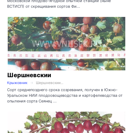
Московской плодово-ягодной опытной станции (ныне
ВСТИСП) от скрещивания сортов Фи...
Шершневскии
Крыжовник
Шершневскии...
Сорт среднепозднего срока созревания, получен в Южно-
Уральском НИИ плодоовощеводства и картофелеводства от
опыления сорта Сеянец ...