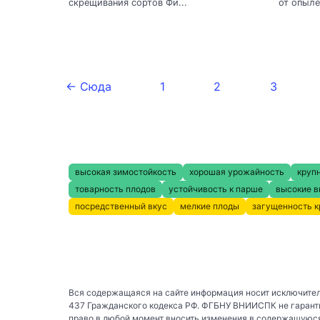
скрещивания сортов Фи...
от опыле
← Сюда
1
2
3
высокая зимостойкость
хорошая урожайность
круп
товарность плодов
устойчивость к парше
высокие в
посредственный вкус
мелкие плоды
загущенность 
Вся содержащаяся на сайте информация носит исключител
437 Гражданского кодекса РФ. ФГБНУ ВНИИСПК не гаранти
право в любой момент вносить изменения в содержащуюся