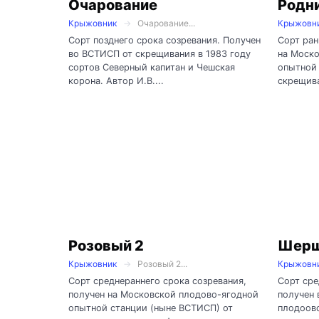
Очарование
Родн
Крыжовник
Очарование...
Крыжовн
Сорт позднего срока созревания. Получен
Сорт ран
во ВСТИСП от скрещивания в 1983 году
на Моск
сортов Северный капитан и Чешская
опытной 
корона. Автор И.В....
скрещива
Розовый 2
Шерш
Крыжовник
Розовый 2...
Крыжовн
Сорт среднераннего срока созревания,
Сорт сре
получен на Московской плодово-ягодной
получен
опытной станции (ныне ВСТИСП) от
плодоов