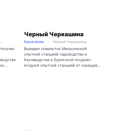
Черный Черкашина
..
Крыжовник
Черный Черкашина...
 получен
Выведен совместно Минусинской
опытной станцией садоводства и
еводства
бахчеводства и Бурятской плодово-
к ...
ягодной опытной станцией от скрещив...