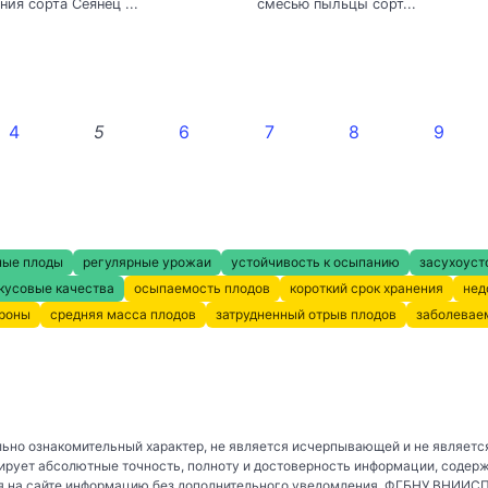
ния сорта Сеянец ...
смесью пыльцы сорт...
4
5
6
7
8
9
ные плоды
регулярные урожаи
устойчивость к осыпанию
засухоуст
кусовые качества
осыпаемость плодов
короткий срок хранения
нед
кроны
средняя масса плодов
затрудненный отрыв плодов
заболевае
ьно ознакомительный характер, не является исчерпывающей и не являетс
рует абсолютные точность, полноту и достоверность информации, содер
 на сайте информацию без дополнительного уведомления. ФГБНУ ВНИИСПК 