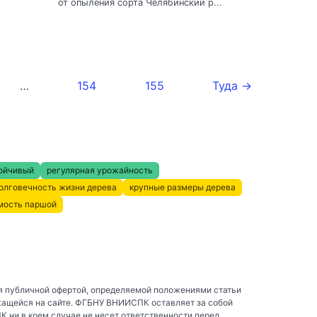
от опыления сорта Челябинский р...
…
154
155
Туда →
ойчивый
регулярная урожайность
олговечность жизни дерева
крупные размеры дерева
мость паршой
я публичной офертой, определяемой положениями статьи
жащейся на сайте. ФГБНУ ВНИИСПК оставляет за собой
ни в коем случае не несет ответственности перед