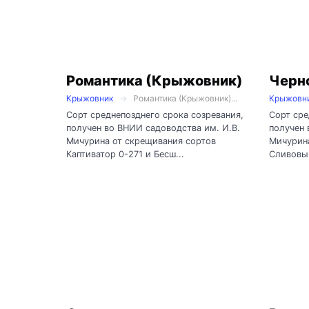
Романтика (Крыжовник)
Черн
Крыжовник
Романтика (Крыжовник)...
Крыжовн
Сорт среднепозднего срока созревания,
Сорт сре
получен во ВНИИ садоводства им. И.В.
получен 
Мичурина от скрещивания сортов
Мичурина
Каптиватор 0-271 и Бесш...
Сливовый