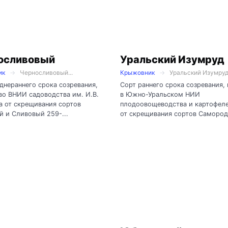
осливовый
Уральский Изумруд
ик
Черносливовый...
Крыжовник
Уральский Изумруд.
днераннего срока созревания,
Сорт раннего срока созревания,
во ВНИИ садоводства им. И.В.
в Южно-Уральском НИИ
 от скрещивания сортов
плодоовощеводства и картофел
 и Сливовый 259-...
от скрещивания сортов Самородо