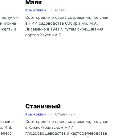
Маяк
Крыжовник
Маяк...
, получен
Сорт среднего срока созревания, получен
Мичурина
в НИИ садоводства Сибири им. М.А.
д желтый
Лисавенко в 1941 г. путем скрещивания
сортов Хаутон и Б...
Станичный
Крыжовник
Станичный...
евания,
Сорт среднего срока созревания, получен
. И.В.
в Южно-Уральском НИИ
релесс
плодоовощеводства и картофелеводства