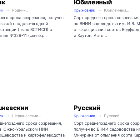
ик
Юбилеиный
ик
Родник...
Крыжовник
Юбилеиный...
него срока созревания, получен
Сорт среднего срока созревания
овской плодово-ягодной
во ВНИИ садоводства им. И.В. 
станции (ныне ВСТИСП) от
от скрещивания сортов Бедфор
ния №329-11 (сеянец...
и Хаутон. Авто...
невскии
Русский
ик
Шершневскии...
Крыжовник
Русский...
днепозднего срока созревания,
Сорт среднепозднего срока созр
 в Южно-Уральском НИИ
получен во ВНИИ садоводства им
ощеводства и картофелеводства
Мичурина от опыления сорта Ка