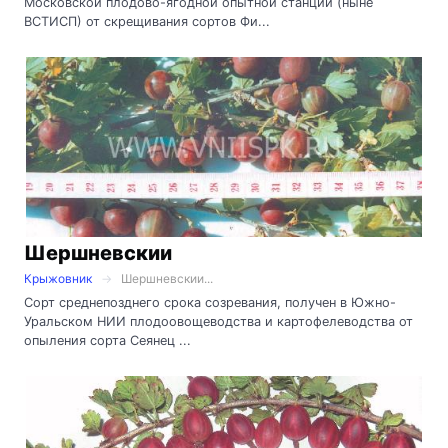
Московской плодово-ягодной опытной станции (ныне
ВСТИСП) от скрещивания сортов Фи...
Шершневскии
Крыжовник
Шершневскии...
Сорт среднепозднего срока созревания, получен в Южно-
Уральском НИИ плодоовощеводства и картофелеводства от
опыления сорта Сеянец ...