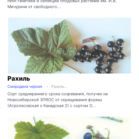
НИИ генетики и селекции плодовых растений им. И.В.
Мичурина от свободного...
Рахиль
Смородина черная
Рахиль...
Сорт среднераннего срока созревания, получен на
Новосибирской ЗПЯОС от скрещивания формы
(Агролесовская х Канадская 2) с сортом О...