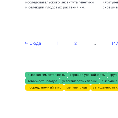
исследовательского института генетики
«Жигулев
и селекции плодовых растений им...
скрещива
← Сюда
1
2
…
14
высокая зимостойкость
хорошая урожайность
круп
товарность плодов
устойчивость к парше
высокие в
посредственный вкус
мелкие плоды
загущенность 