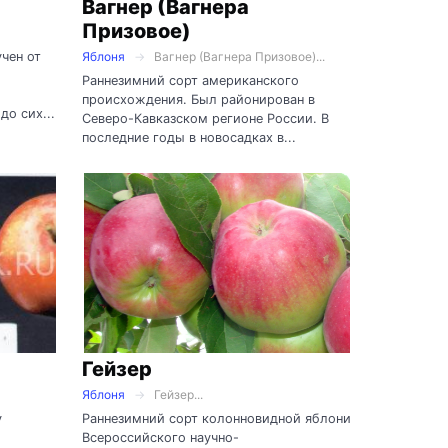
Вагнер (Вагнера
Призовое)
чен от
Яблоня
Вагнер (Вагнера Призовое)...
Раннезимний сорт американского
происхождения. Был районирован в
до сих...
Северо-Кавказском регионе России. В
последние годы в новосадках в...
Гейзер
Яблоня
Гейзер...
у
Раннезимний сорт колонновидной яблони
Всероссийского научно-