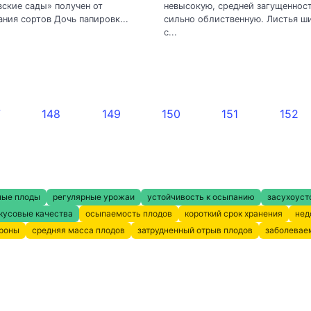
ские сады» получен от
невысокую, средней загущенност
ния сортов Дочь папировк...
сильно облиственную. Листья ш
с...
7
148
149
150
151
152
ные плоды
регулярные урожаи
устойчивость к осыпанию
засухоуст
кусовые качества
осыпаемость плодов
короткий срок хранения
нед
кроны
средняя масса плодов
затрудненный отрыв плодов
заболевае