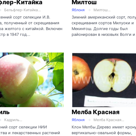
флер-Китайка
Милтош
Бельфлер-Китайка...
Яблоня
Милтош...
енний сорт селекции И.В.
Зимний американский сорт, полу
, полученный от скрещивания
скрещивания сортов Милуоки и
а желтого с китайкой. Включен
Мекинтош. Долгие годы был
тр в 1947 год...
районирован в низовьях Волги и 
иль
Мелба Красная
Кадриль...
Яблоня
Мелба Красная...
мний сорт селекции НИИ
Клон Мелбы.Дерево имеет крон
тва и лекарственных растений
вертикально-овальной формы,