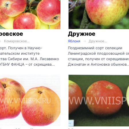
ровское
Дружное
Комаровское...
Яблоня
Дружное...
орт. Получен в Научно-
Позднезимний сорт селекции
ательском институте
Ленинградской плодоовощной о
тва Сибири им. М.А. Лисавенко
станции, получен от скрещивани
ФГБНУ ФАНЦА – от скрещива...
Джонатан и Антоновка обыкнов..