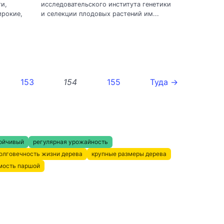
и,
исследовательского института генетики
ирокие,
и селекции плодовых растений им...
153
154
155
Туда →
ойчивый
регулярная урожайность
олговечность жизни дерева
крупные размеры дерева
мость паршой