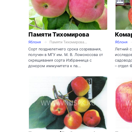
Памяти Тихомирова
Кома
Яблоня
Памяти Тихомирова...
Яблоня
Сорт позднелетнего срока созревания,
Летний с
получен в МГУ им. М. В. Ломоносова от
исследов
скрещивания сорта Избранница с
садоводс
донором иммунитета к па...
– отдел 