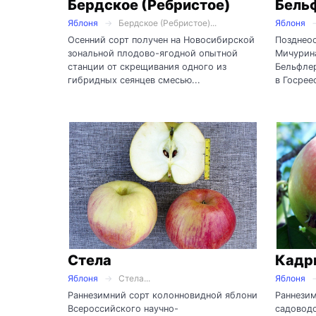
Бердское (Ребристое)
Бель
Яблоня
Бердское (Ребристое)...
Яблоня
Осенний сорт получен на Новосибирской
Позднеос
зональной плодово-ягодной опытной
Мичурина
станции от скрещивания одного из
Бельфлер
гибридных сеянцев смесью...
в Госреес
Стела
Кадр
Яблоня
Стела...
Яблоня
Раннезимний сорт колонновидной яблони
Раннези
Всероссийского научно-
садоводс