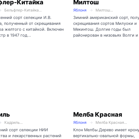
флер-Китайка
Милтош
Бельфлер-Китайка...
Яблоня
Милтош...
енний сорт селекции И.В.
Зимний американский сорт, полу
, полученный от скрещивания
скрещивания сортов Милуоки и
а желтого с китайкой. Включен
Мекинтош. Долгие годы был
тр в 1947 год...
районирован в низовьях Волги и 
иль
Мелба Красная
Кадриль...
Яблоня
Мелба Красная...
мний сорт селекции НИИ
Клон Мелбы.Дерево имеет крон
тва и лекарственных растений
вертикально-овальной формы,