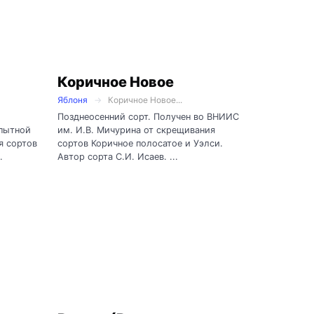
Коричное Новое
Яблоня
Коричное Новое...
Позднеосенний сорт. Получен во ВНИИС
пытной
им. И.В. Мичурина от скрещивания
я сортов
сортов Коричное полосатое и Уэлси.
.
Автор сорта С.И. Исаев. ...