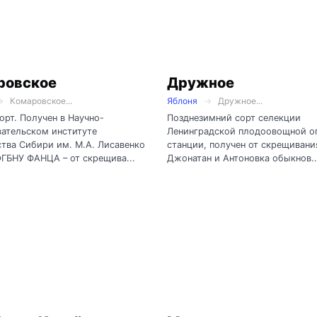
ровское
Дружное
Комаровское...
Яблоня
Дружное...
орт. Получен в Научно-
Позднезимний сорт селекции
ательском институте
Ленинградской плодоовощной о
тва Сибири им. М.А. Лисавенко
станции, получен от скрещивани
ФГБНУ ФАНЦА – от скрещива...
Джонатан и Антоновка обыкнов..