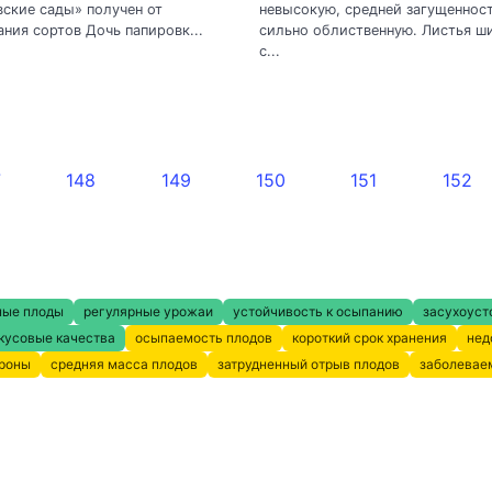
ские сады» получен от
невысокую, средней загущенност
ния сортов Дочь папировк...
сильно облиственную. Листья ш
с...
7
148
149
150
151
152
ные плоды
регулярные урожаи
устойчивость к осыпанию
засухоуст
кусовые качества
осыпаемость плодов
короткий срок хранения
нед
кроны
средняя масса плодов
затрудненный отрыв плодов
заболевае