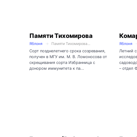
Памяти Тихомирова
Кома
Яблоня
Памяти Тихомирова...
Яблоня
Сорт позднелетнего срока созревания,
Летний с
получен в МГУ им. М. В. Ломоносова от
исследов
скрещивания сорта Избранница с
садоводс
донором иммунитета к па...
– отдел 