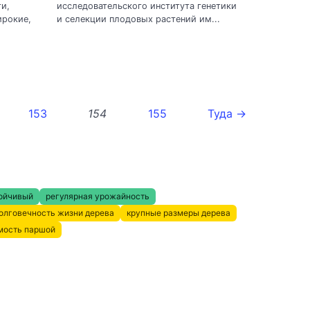
и,
исследовательского института генетики
ирокие,
и селекции плодовых растений им...
153
154
155
Туда →
ойчивый
регулярная урожайность
олговечность жизни дерева
крупные размеры дерева
мость паршой