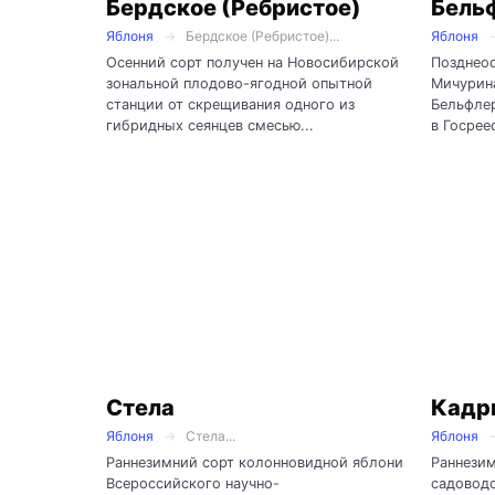
Бердское (Ребристое)
Бель
Яблоня
Бердское (Ребристое)...
Яблоня
Осенний сорт получен на Новосибирской
Позднеос
зональной плодово-ягодной опытной
Мичурина
станции от скрещивания одного из
Бельфлер
гибридных сеянцев смесью...
в Госреес
Стела
Кадр
Яблоня
Стела...
Яблоня
Раннезимний сорт колонновидной яблони
Раннези
Всероссийского научно-
садоводс