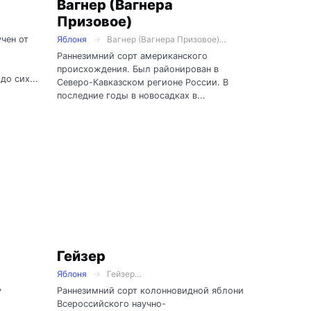
Вагнер (Вагнера
Призовое)
чен от
Яблоня
Вагнер (Вагнера Призовое)...
Раннезимний сорт американского
происхождения. Был районирован в
до сих...
Северо-Кавказском регионе России. В
последние годы в новосадках в...
Гейзер
Яблоня
Гейзер...
у
Раннезимний сорт колонновидной яблони
Всероссийского научно-