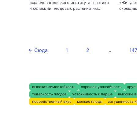
исследовательского института генетики
«Жигулев
и селекции плодовых растений им...
скрещива
← Сюда
1
2
…
14
высокая зимостойкость
хорошая урожайность
круп
товарность плодов
устойчивость к парше
высокие в
посредственный вкус
мелкие плоды
загущенность 