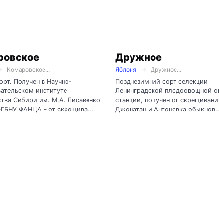
ровское
Дружное
Комаровское...
Яблоня
Дружное...
орт. Получен в Научно-
Позднезимний сорт селекции
ательском институте
Ленинградской плодоовощной о
тва Сибири им. М.А. Лисавенко
станции, получен от скрещивани
ФГБНУ ФАНЦА – от скрещива...
Джонатан и Антоновка обыкнов..