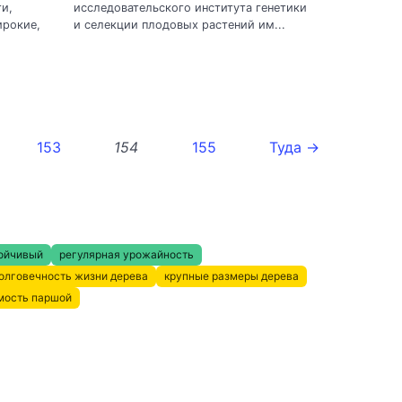
и,
исследовательского института генетики
ирокие,
и селекции плодовых растений им...
153
154
155
Туда →
ойчивый
регулярная урожайность
олговечность жизни дерева
крупные размеры дерева
мость паршой