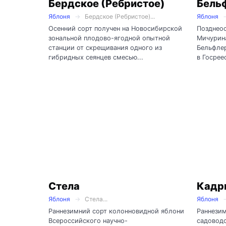
Бердское (Ребристое)
Бель
Яблоня
Бердское (Ребристое)...
Яблоня
Осенний сорт получен на Новосибирской
Позднеос
зональной плодово-ягодной опытной
Мичурина
станции от скрещивания одного из
Бельфлер
гибридных сеянцев смесью...
в Госреес
Стела
Кадр
Яблоня
Стела...
Яблоня
Раннезимний сорт колонновидной яблони
Раннези
Всероссийского научно-
садоводс