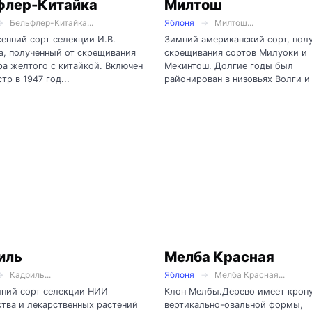
флер-Китайка
Милтош
Бельфлер-Китайка...
Яблоня
Милтош...
енний сорт селекции И.В.
Зимний американский сорт, полу
, полученный от скрещивания
скрещивания сортов Милуоки и
а желтого с китайкой. Включен
Мекинтош. Долгие годы был
тр в 1947 год...
районирован в низовьях Волги и 
иль
Мелба Красная
Кадриль...
Яблоня
Мелба Красная...
мний сорт селекции НИИ
Клон Мелбы.Дерево имеет крон
тва и лекарственных растений
вертикально-овальной формы,