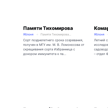
Памяти Тихомирова
Кома
Яблоня
Памяти Тихомирова...
Яблоня
Сорт позднелетнего срока созревания,
Летний с
получен в МГУ им. М. В. Ломоносова от
исследов
скрещивания сорта Избранница с
садоводс
донором иммунитета к па...
– отдел 