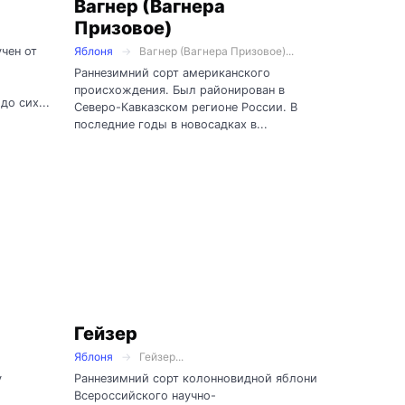
Вагнер (Вагнера
Призовое)
чен от
Яблоня
Вагнер (Вагнера Призовое)...
Раннезимний сорт американского
происхождения. Был районирован в
до сих...
Северо-Кавказском регионе России. В
последние годы в новосадках в...
Гейзер
Яблоня
Гейзер...
у
Раннезимний сорт колонновидной яблони
Всероссийского научно-