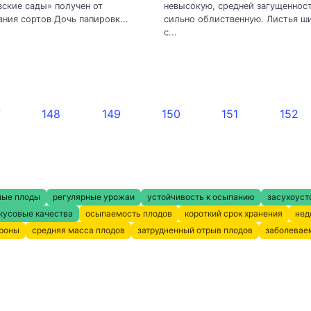
ские сады» получен от
невысокую, средней загущенност
ния сортов Дочь папировк...
сильно облиственную. Листья ш
с...
7
148
149
150
151
152
ные плоды
регулярные урожаи
устойчивость к осыпанию
засухоуст
кусовые качества
осыпаемость плодов
короткий срок хранения
нед
кроны
средняя масса плодов
затрудненный отрыв плодов
заболевае