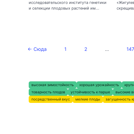
исследовательского института генетики
«Жигулев
и селекции плодовых растений им...
скрещива
← Сюда
1
2
…
14
высокая зимостойкость
хорошая урожайность
круп
товарность плодов
устойчивость к парше
высокие в
посредственный вкус
мелкие плоды
загущенность 