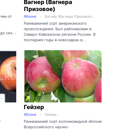
Вагнер (Вагнера
Призовое)
чен от
Яблоня
Вагнер (Вагнера Призовое)...
Раннезимний сорт американского
происхождения. Был районирован в
до сих...
Северо-Кавказском регионе России. В
последние годы в новосадках в...
Гейзер
Яблоня
Гейзер...
у
Раннезимний сорт колонновидной яблони
Всероссийского научно-