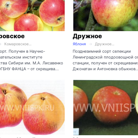
ровское
Дружное
Комаровское...
Яблоня
Дружное...
орт. Получен в Научно-
Позднезимний сорт селекции
ательском институте
Ленинградской плодоовощной о
тва Сибири им. М.А. Лисавенко
станции, получен от скрещивани
ФГБНУ ФАНЦА – от скрещива...
Джонатан и Антоновка обыкнов..