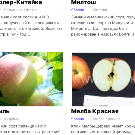
флер-Китайка
Милтош
Бельфлер-Китайка...
Яблоня
Милтош...
енний сорт селекции И.В.
Зимний американский сорт, полу
, полученный от скрещивания
скрещивания сортов Милуоки и
а желтого с китайкой. Включен
Мекинтош. Долгие годы был
тр в 1947 год...
районирован в низовьях Волги и 
иль
Мелба Красная
Кадриль...
Яблоня
Мелба Красная...
мний сорт селекции НИИ
Клон Мелбы.Дерево имеет крон
тва и лекарственных растений
вертикально-овальной формы,