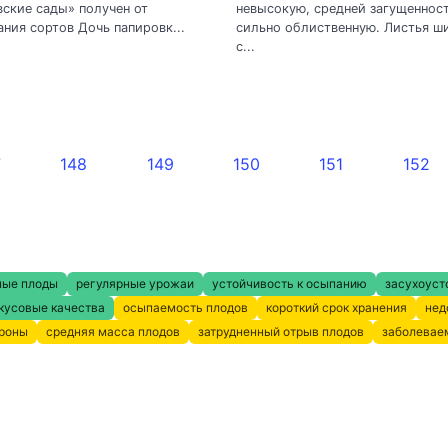
ские сады» получен от
невысокую, средней загущенност
ния сортов Дочь папировк...
сильно облиственную. Листья ш
с...
7
148
149
150
151
152
ные плоды
регулярные урожаи
устойчивость к осыпанию
засухоуст
кусовые качества
осыпаемость плодов
короткий срок хранения
нед
кроны
средняя масса плодов
затрудненный отрыв плодов
заболевае