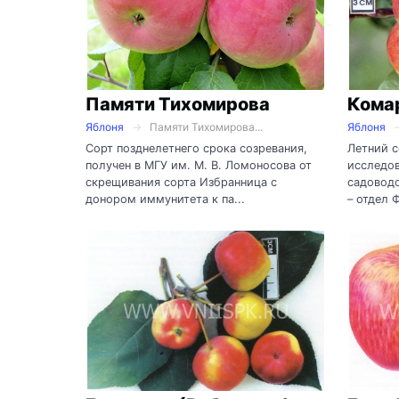
Памяти Тихомирова
Кома
Яблоня
Памяти Тихомирова...
Яблоня
Сорт позднелетнего срока созревания,
Летний с
получен в МГУ им. М. В. Ломоносова от
исследов
скрещивания сорта Избранница с
садоводс
донором иммунитета к па...
– отдел 