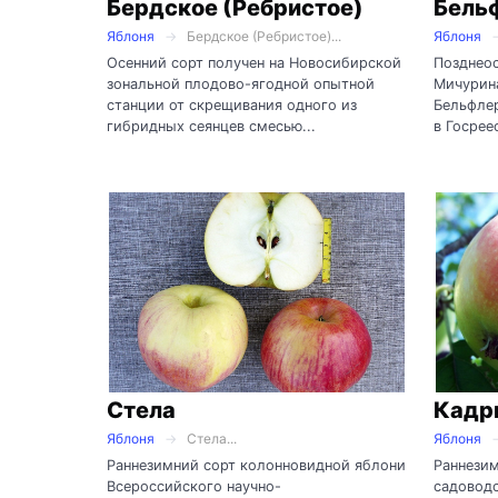
Бердское (Ребристое)
Бель
Яблоня
Бердское (Ребристое)...
Яблоня
Осенний сорт получен на Новосибирской
Позднеос
зональной плодово-ягодной опытной
Мичурина
станции от скрещивания одного из
Бельфлер
гибридных сеянцев смесью...
в Госреес
Стела
Кадр
Яблоня
Стела...
Яблоня
Раннезимний сорт колонновидной яблони
Раннези
Всероссийского научно-
садоводс