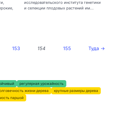
и,
исследовательского института генетики
ирокие,
и селекции плодовых растений им...
153
154
155
Туда →
ойчивый
регулярная урожайность
олговечность жизни дерева
крупные размеры дерева
мость паршой