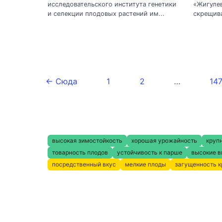
исследовательского института генетики
«Жигулев
и селекции плодовых растений им...
скрещива
← Сюда
1
2
…
14
высокая зимостойкость
хорошая урожайность
круп
товарность плодов
устойчивость к парше
высокие в
посредственный вкус
мелкие плоды
загущенность 